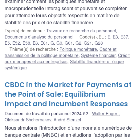
examiner comment les politiques monétaire et
macroprudentielle interagissent et peuvent se compléter
pour atteindre leurs objectifs respectifs en matière de
stabilité des prix et de stabilité financière.
Type(s) de contenu
:
Travaux de recherche du personnel
,
Documents d'analyse du personnel
Code(s) JEL
:
E
,
E3
,
E37
,
E5
,
E52
,
E58
,
E6
,
E61
,
G
,
G0
,
G01
,
G2
,
G21
,
G28
Thème(s) de recherche
:
Politique monétaire
,
Cadre et
transmission de la politique monétaire
,
Système financier
,
Crédit
aux ménages et aux entreprises
,
Stabilité financière et risque
systémique
CBDC in the Market for Payments at
the Point of Sale: Equilibrium
Impact and Incumbent Responses
Document de travail du personnel 2024-52
Walter Engert
,
Oleksandr Shcherbakov
,
André Stenzel
Nous simulons l’introduction d’une monnaie numérique de
banque centrale (MNBC) et en étudions l’adoption par les