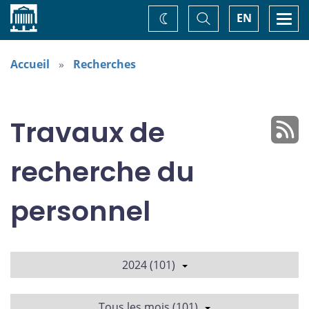
Accueil
Basculer
Togg
EN
Changez
la
navi
recherche
de
thème
Accueil
Recherches
Travaux de
recherche du
personnel
2024 (101)
Tous les mois (101)