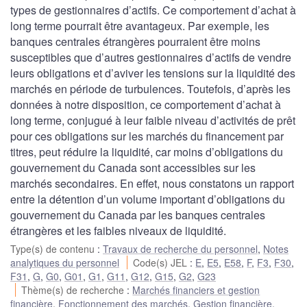
types de gestionnaires d’actifs. Ce comportement d’achat à
long terme pourrait être avantageux. Par exemple, les
banques centrales étrangères pourraient être moins
susceptibles que d’autres gestionnaires d’actifs de vendre
leurs obligations et d’aviver les tensions sur la liquidité des
marchés en période de turbulences. Toutefois, d’après les
données à notre disposition, ce comportement d’achat à
long terme, conjugué à leur faible niveau d’activités de prêt
pour ces obligations sur les marchés du financement par
titres, peut réduire la liquidité, car moins d’obligations du
gouvernement du Canada sont accessibles sur les
marchés secondaires. En effet, nous constatons un rapport
entre la détention d’un volume important d’obligations du
gouvernement du Canada par les banques centrales
étrangères et les faibles niveaux de liquidité.
Type(s) de contenu
:
Travaux de recherche du personnel
,
Notes
analytiques du personnel
Code(s) JEL
:
E
,
E5
,
E58
,
F
,
F3
,
F30
,
F31
,
G
,
G0
,
G01
,
G1
,
G11
,
G12
,
G15
,
G2
,
G23
Thème(s) de recherche
:
Marchés financiers et gestion
financière
,
Fonctionnement des marchés
,
Gestion financière
,