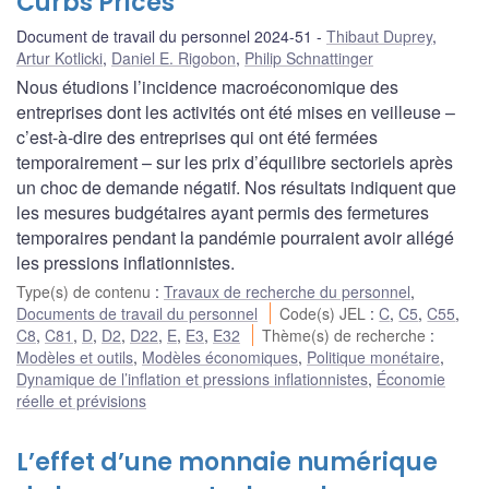
Curbs Prices
Document de travail du personnel 2024-51
Thibaut Duprey
,
Artur Kotlicki
,
Daniel E. Rigobon
,
Philip Schnattinger
Nous étudions l’incidence macroéconomique des
entreprises dont les activités ont été mises en veilleuse –
c’est-à-dire des entreprises qui ont été fermées
temporairement – sur les prix d’équilibre sectoriels après
un choc de demande négatif. Nos résultats indiquent que
les mesures budgétaires ayant permis des fermetures
temporaires pendant la pandémie pourraient avoir allégé
les pressions inflationnistes.
Type(s) de contenu
:
Travaux de recherche du personnel
,
Documents de travail du personnel
Code(s) JEL
:
C
,
C5
,
C55
,
C8
,
C81
,
D
,
D2
,
D22
,
E
,
E3
,
E32
Thème(s) de recherche
:
Modèles et outils
,
Modèles économiques
,
Politique monétaire
,
Dynamique de l’inflation et pressions inflationnistes
,
Économie
réelle et prévisions
L’effet d’une monnaie numérique