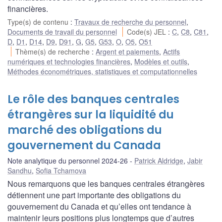
financières.
Type(s) de contenu
:
Travaux de recherche du personnel
,
Documents de travail du personnel
Code(s) JEL
:
C
,
C8
,
C81
,
D
,
D1
,
D14
,
D9
,
D91
,
G
,
G5
,
G53
,
O
,
O5
,
O51
Thème(s) de recherche
:
Argent et paiements
,
Actifs
numériques et technologies financières
,
Modèles et outils
,
Méthodes économétriques, statistiques et computationnelles
Le rôle des banques centrales
étrangères sur la liquidité du
marché des obligations du
gouvernement du Canada
Note analytique du personnel 2024-26
Patrick Aldridge
,
Jabir
Sandhu
,
Sofia Tchamova
Nous remarquons que les banques centrales étrangères
détiennent une part importante des obligations du
gouvernement du Canada et qu’elles ont tendance à
maintenir leurs positions plus longtemps que d’autres