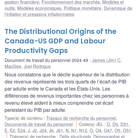
gestion financière
,
Fonctionnement des marchés
,
Modèles et
outils
,
Modèles économiques
,
Politique monétaire
,
Dynamique de
l’inflation et pressions inflationnistes
The Distributional Origins of the
Canada-US GDP and Labour
Productivity Gaps
Document de travail du personnel 2024-49
James (Jim) C.
MacGee
,
Joel Rodrigue
Nous constatons que le décile supérieur de la distribution
des revenus représente les trois quarts de l’écart de PIB
par adulte entre le Canada et les États-Unis. Les
différences de revenus importantes chez les personnes à
revenu élevé aident à mieux comprendre cet écart
persistant du PIB par adulte.
Type(s) de contenu
:
Travaux de recherche du personnel
,
Documents de travail du personnel
Code(s) JEL
:
D
,
D3
,
D31
,
E
,
E2
,
E24
,
J
,
J2
,
J24
,
J6
,
J61
,
N
,
N1
,
N12
,
O
,
O4
,
O47
,
O5
,
O51
Thème(s) de recherche
:
Défis structurels
,
Démographie et