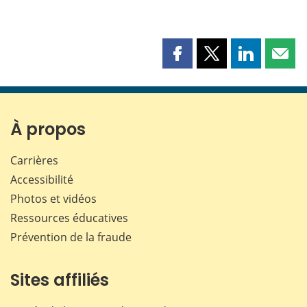
Partager
Partager
Partager
Part
cette
cette
cette
cette
page
page
page
page
sur
sur
sur
par
Facebook
X
LinkedIn
courr
À propos
Carrières
Accessibilité
Photos et vidéos
Ressources éducatives
Prévention de la fraude
Sites affiliés