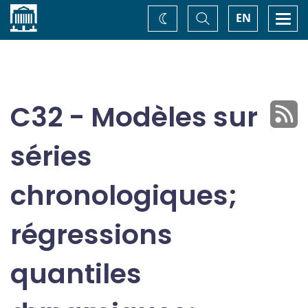
Accueil
Basculer
Togg
EN
Changez
la
navi
recherche
de
thème
C32 - Modèles sur
séries
chronologiques;
régressions
quantiles