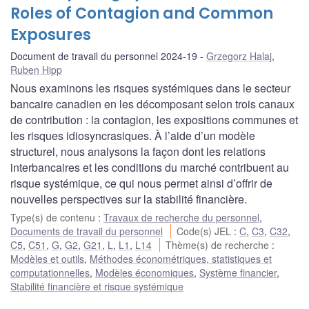
Roles of Contagion and Common
Exposures
Document de travail du personnel 2024-19
Grzegorz Halaj
,
Ruben Hipp
Nous examinons les risques systémiques dans le secteur
bancaire canadien en les décomposant selon trois canaux
de contribution : la contagion, les expositions communes et
les risques idiosyncrasiques. À l’aide d’un modèle
structurel, nous analysons la façon dont les relations
interbancaires et les conditions du marché contribuent au
risque systémique, ce qui nous permet ainsi d’offrir de
nouvelles perspectives sur la stabilité financière.
Type(s) de contenu
:
Travaux de recherche du personnel
,
Documents de travail du personnel
Code(s) JEL
:
C
,
C3
,
C32
,
C5
,
C51
,
G
,
G2
,
G21
,
L
,
L1
,
L14
Thème(s) de recherche
:
Modèles et outils
,
Méthodes économétriques, statistiques et
computationnelles
,
Modèles économiques
,
Système financier
,
Stabilité financière et risque systémique