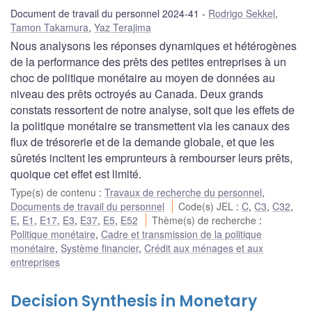
Document de travail du personnel 2024-41
Rodrigo Sekkel
,
Tamon Takamura
,
Yaz Terajima
Nous analysons les réponses dynamiques et hétérogènes
de la performance des prêts des petites entreprises à un
choc de politique monétaire au moyen de données au
niveau des prêts octroyés au Canada. Deux grands
constats ressortent de notre analyse, soit que les effets de
la politique monétaire se transmettent via les canaux des
flux de trésorerie et de la demande globale, et que les
sûretés incitent les emprunteurs à rembourser leurs prêts,
quoique cet effet est limité.
Type(s) de contenu
:
Travaux de recherche du personnel
,
Documents de travail du personnel
Code(s) JEL
:
C
,
C3
,
C32
,
E
,
E1
,
E17
,
E3
,
E37
,
E5
,
E52
Thème(s) de recherche
:
Politique monétaire
,
Cadre et transmission de la politique
monétaire
,
Système financier
,
Crédit aux ménages et aux
entreprises
Decision Synthesis in Monetary