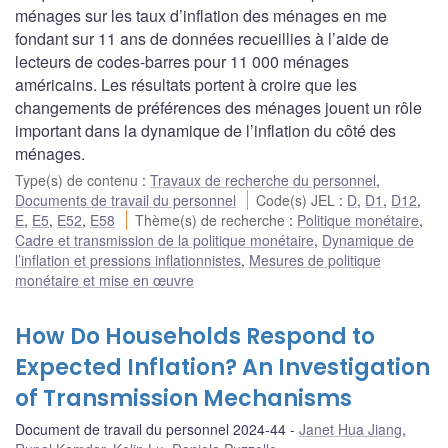
ménages sur les taux d’inflation des ménages en me
fondant sur 11 ans de données recueillies à l’aide de
lecteurs de codes-barres pour 11 000 ménages
américains. Les résultats portent à croire que les
changements de préférences des ménages jouent un rôle
important dans la dynamique de l’inflation du côté des
ménages.
Type(s) de contenu
:
Travaux de recherche du personnel
,
Documents de travail du personnel
Code(s) JEL
:
D
,
D1
,
D12
,
E
,
E5
,
E52
,
E58
Thème(s) de recherche
:
Politique monétaire
,
Cadre et transmission de la politique monétaire
,
Dynamique de
l’inflation et pressions inflationnistes
,
Mesures de politique
monétaire et mise en œuvre
How Do Households Respond to
Expected Inflation? An Investigation
of Transmission Mechanisms
Document de travail du personnel 2024-44
Janet Hua Jiang
,