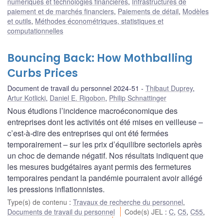
numériques et technologies financières
,
Infrastructures de
paiement et de marchés financiers
,
Paiements de détail
,
Modèles
et outils
,
Méthodes économétriques, statistiques et
computationnelles
Bouncing Back: How Mothballing
Curbs Prices
Document de travail du personnel 2024-51
Thibaut Duprey
,
Artur Kotlicki
,
Daniel E. Rigobon
,
Philip Schnattinger
Nous étudions l’incidence macroéconomique des
entreprises dont les activités ont été mises en veilleuse –
c’est-à-dire des entreprises qui ont été fermées
temporairement – sur les prix d’équilibre sectoriels après
un choc de demande négatif. Nos résultats indiquent que
les mesures budgétaires ayant permis des fermetures
temporaires pendant la pandémie pourraient avoir allégé
les pressions inflationnistes.
Type(s) de contenu
:
Travaux de recherche du personnel
,
Documents de travail du personnel
Code(s) JEL
:
C
,
C5
,
C55
,