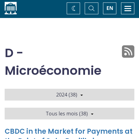
Accueil
Basculer
Togg
EN
Changez
la
navi
recherche
de
thème
D -
Microéconomie
2024 (38)
Tous les mois (38)
CBDC in the Market for Payments at