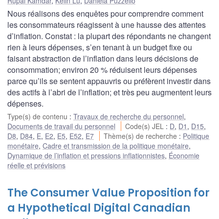
Rupal Kamdar
,
Kelin Lu
,
Daniela Puzzello
Nous réalisons des enquêtes pour comprendre comment
les consommateurs réagissent à une hausse des attentes
d’inflation. Constat : la plupart des répondants ne changent
rien à leurs dépenses, s’en tenant à un budget fixe ou
faisant abstraction de l’inflation dans leurs décisions de
consommation; environ 20 % réduisent leurs dépenses
parce qu’ils se sentent appauvris ou préfèrent investir dans
des actifs à l’abri de l’inflation; et très peu augmentent leurs
dépenses.
Type(s) de contenu
:
Travaux de recherche du personnel
,
Documents de travail du personnel
Code(s) JEL
:
D
,
D1
,
D15
,
D8
,
D84
,
E
,
E2
,
E5
,
E52
,
E7
Thème(s) de recherche
:
Politique
monétaire
,
Cadre et transmission de la politique monétaire
,
Dynamique de l’inflation et pressions inflationnistes
,
Économie
réelle et prévisions
The Consumer Value Proposition for
a Hypothetical Digital Canadian