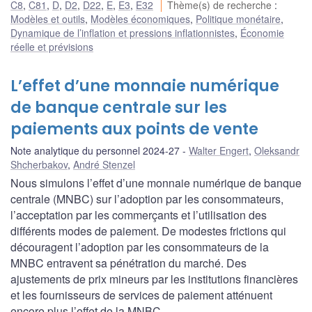
C8
,
C81
,
D
,
D2
,
D22
,
E
,
E3
,
E32
Thème(s) de recherche
:
Modèles et outils
,
Modèles économiques
,
Politique monétaire
,
Dynamique de l’inflation et pressions inflationnistes
,
Économie
réelle et prévisions
L’effet d’une monnaie numérique
de banque centrale sur les
paiements aux points de vente
Note analytique du personnel 2024-27
Walter Engert
,
Oleksandr
Shcherbakov
,
André Stenzel
Nous simulons l’effet d’une monnaie numérique de banque
centrale (MNBC) sur l’adoption par les consommateurs,
l’acceptation par les commerçants et l’utilisation des
différents modes de paiement. De modestes frictions qui
découragent l’adoption par les consommateurs de la
MNBC entravent sa pénétration du marché. Des
ajustements de prix mineurs par les institutions financières
et les fournisseurs de services de paiement atténuent
encore plus l’effet de la MNBC.