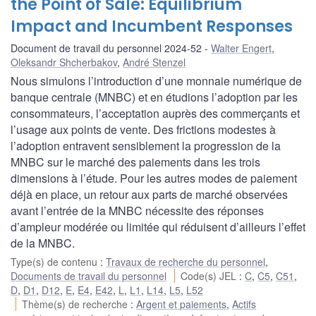
the Point of Sale: Equilibrium
Impact and Incumbent Responses
Document de travail du personnel 2024-52
Walter Engert
,
Oleksandr Shcherbakov
,
André Stenzel
Nous simulons l’introduction d’une monnaie numérique de
banque centrale (MNBC) et en étudions l’adoption par les
consommateurs, l’acceptation auprès des commerçants et
l’usage aux points de vente. Des frictions modestes à
l’adoption entravent sensiblement la progression de la
MNBC sur le marché des paiements dans les trois
dimensions à l’étude. Pour les autres modes de paiement
déjà en place, un retour aux parts de marché observées
avant l’entrée de la MNBC nécessite des réponses
d’ampleur modérée ou limitée qui réduisent d’ailleurs l’effet
de la MNBC.
Type(s) de contenu
:
Travaux de recherche du personnel
,
Documents de travail du personnel
Code(s) JEL
:
C
,
C5
,
C51
,
D
,
D1
,
D12
,
E
,
E4
,
E42
,
L
,
L1
,
L14
,
L5
,
L52
Thème(s) de recherche
:
Argent et paiements
,
Actifs