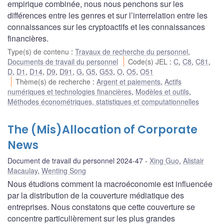
empirique combinée, nous nous penchons sur les
différences entre les genres et sur l’interrelation entre les
connaissances sur les cryptoactifs et les connaissances
financières.
Type(s) de contenu
:
Travaux de recherche du personnel
,
Documents de travail du personnel
Code(s) JEL
:
C
,
C8
,
C81
,
D
,
D1
,
D14
,
D9
,
D91
,
G
,
G5
,
G53
,
O
,
O5
,
O51
Thème(s) de recherche
:
Argent et paiements
,
Actifs
numériques et technologies financières
,
Modèles et outils
,
Méthodes économétriques, statistiques et computationnelles
The (Mis)Allocation of Corporate
News
Document de travail du personnel 2024-47
Xing Guo
,
Alistair
Macaulay
,
Wenting Song
Nous étudions comment la macroéconomie est influencée
par la distribution de la couverture médiatique des
entreprises. Nous constatons que cette couverture se
concentre particulièrement sur les plus grandes