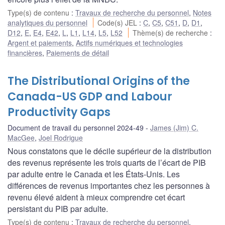
Type(s) de contenu
:
Travaux de recherche du personnel
,
Notes
analytiques du personnel
Code(s) JEL
:
C
,
C5
,
C51
,
D
,
D1
,
D12
,
E
,
E4
,
E42
,
L
,
L1
,
L14
,
L5
,
L52
Thème(s) de recherche
:
Argent et paiements
,
Actifs numériques et technologies
financières
,
Paiements de détail
The Distributional Origins of the
Canada-US GDP and Labour
Productivity Gaps
Document de travail du personnel 2024-49
James (Jim) C.
MacGee
,
Joel Rodrigue
Nous constatons que le décile supérieur de la distribution
des revenus représente les trois quarts de l’écart de PIB
par adulte entre le Canada et les États-Unis. Les
différences de revenus importantes chez les personnes à
revenu élevé aident à mieux comprendre cet écart
persistant du PIB par adulte.
Type(s) de contenu
:
Travaux de recherche du personnel
,