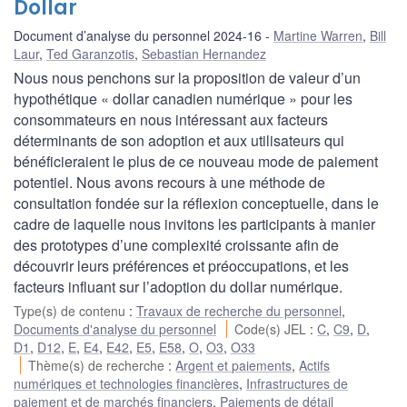
Dollar
Document d’analyse du personnel 2024-16
Martine Warren
,
Bill
Laur
,
Ted Garanzotis
,
Sebastian Hernandez
Nous nous penchons sur la proposition de valeur d’un
hypothétique « dollar canadien numérique » pour les
consommateurs en nous intéressant aux facteurs
déterminants de son adoption et aux utilisateurs qui
bénéficieraient le plus de ce nouveau mode de paiement
potentiel. Nous avons recours à une méthode de
consultation fondée sur la réflexion conceptuelle, dans le
cadre de laquelle nous invitons les participants à manier
des prototypes d’une complexité croissante afin de
découvrir leurs préférences et préoccupations, et les
facteurs influant sur l’adoption du dollar numérique.
Type(s) de contenu
:
Travaux de recherche du personnel
,
Documents d'analyse du personnel
Code(s) JEL
:
C
,
C9
,
D
,
D1
,
D12
,
E
,
E4
,
E42
,
E5
,
E58
,
O
,
O3
,
O33
Thème(s) de recherche
:
Argent et paiements
,
Actifs
numériques et technologies financières
,
Infrastructures de
paiement et de marchés financiers
,
Paiements de détail