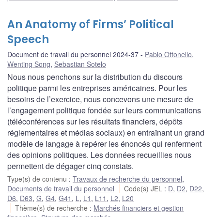
An Anatomy of Firms’ Political
Speech
Document de travail du personnel 2024-37
Pablo Ottonello
,
Wenting Song
,
Sebastian Sotelo
Nous nous penchons sur la distribution du discours
politique parmi les entreprises américaines. Pour les
besoins de l’exercice, nous concevons une mesure de
l’engagement politique fondée sur leurs communications
(téléconférences sur les résultats financiers, dépôts
réglementaires et médias sociaux) en entraînant un grand
modèle de langage à repérer les énoncés qui renferment
des opinions politiques. Les données recueillies nous
permettent de dégager cinq constats.
Type(s) de contenu
:
Travaux de recherche du personnel
,
Documents de travail du personnel
Code(s) JEL
:
D
,
D2
,
D22
,
D6
,
D63
,
G
,
G4
,
G41
,
L
,
L1
,
L11
,
L2
,
L20
Thème(s) de recherche
:
Marchés financiers et gestion