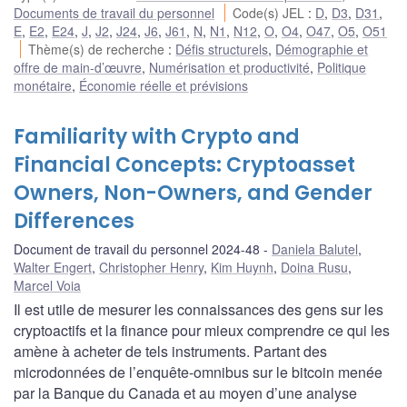
Documents de travail du personnel
Code(s) JEL
:
D
,
D3
,
D31
,
E
,
E2
,
E24
,
J
,
J2
,
J24
,
J6
,
J61
,
N
,
N1
,
N12
,
O
,
O4
,
O47
,
O5
,
O51
Thème(s) de recherche
:
Défis structurels
,
Démographie et
offre de main-d’œuvre
,
Numérisation et productivité
,
Politique
monétaire
,
Économie réelle et prévisions
Familiarity with Crypto and
Financial Concepts: Cryptoasset
Owners, Non-Owners, and Gender
Differences
Document de travail du personnel 2024-48
Daniela Balutel
,
Walter Engert
,
Christopher Henry
,
Kim Huynh
,
Doina Rusu
,
Marcel Voia
Il est utile de mesurer les connaissances des gens sur les
cryptoactifs et la finance pour mieux comprendre ce qui les
amène à acheter de tels instruments. Partant des
microdonnées de l’enquête-omnibus sur le bitcoin menée
par la Banque du Canada et au moyen d’une analyse