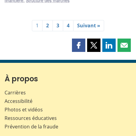
financière
,
Structure des marchés
1
2
3
4
Suivant »
Partager
Partager
Partager
Part
cette
cette
cette
cette
page
page
page
page
sur
sur
sur
par
Facebook
X
LinkedIn
courr
À propos
Carrières
Accessibilité
Photos et vidéos
Ressources éducatives
Prévention de la fraude