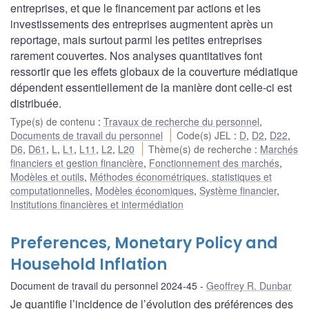
entreprises, et que le financement par actions et les
investissements des entreprises augmentent après un
reportage, mais surtout parmi les petites entreprises
rarement couvertes. Nos analyses quantitatives font
ressortir que les effets globaux de la couverture médiatique
dépendent essentiellement de la manière dont celle-ci est
distribuée.
Type(s) de contenu
:
Travaux de recherche du personnel
,
Documents de travail du personnel
Code(s) JEL
:
D
,
D2
,
D22
,
D6
,
D61
,
L
,
L1
,
L11
,
L2
,
L20
Thème(s) de recherche
:
Marchés
financiers et gestion financière
,
Fonctionnement des marchés
,
Modèles et outils
,
Méthodes économétriques, statistiques et
computationnelles
,
Modèles économiques
,
Système financier
,
Institutions financières et intermédiation
Preferences, Monetary Policy and
Household Inflation
Document de travail du personnel 2024-45
Geoffrey R. Dunbar
Je quantifie l’incidence de l’évolution des préférences des