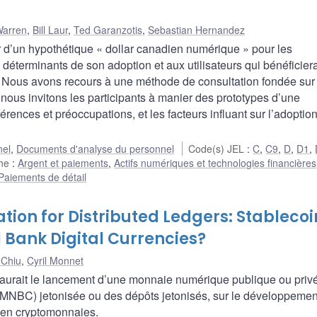
Warren
,
Bill Laur
,
Ted Garanzotis
,
Sebastian Hernandez
 d’un hypothétique « dollar canadien numérique » pour les
éterminants de son adoption et aux utilisateurs qui bénéficiera
 Nous avons recours à une méthode de consultation fondée sur 
 nous invitons les participants à manier des prototypes d’une
érences et préoccupations, et les facteurs influant sur l’adoptio
nel
,
Documents d'analyse du personnel
Code(s) JEL
:
C
,
C9
,
D
,
D1
,
che
:
Argent et paiements
,
Actifs numériques et technologies financières
Paiements de détail
tion for Distributed Ledgers: Stablecoi
l Bank Digital Currencies?
 Chiu
,
Cyril Monnet
urait le lancement d’une monnaie numérique publique ou privée
MNBC) jetonisée ou des dépôts jetonisés, sur le développemen
s en cryptomonnaies.