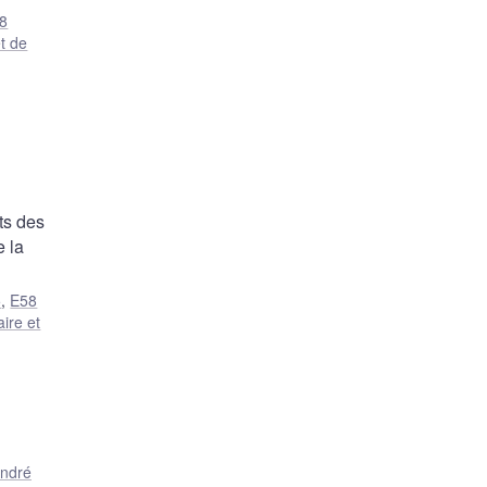
8
t de
ts des
e la
5
,
E58
ire et
ndré