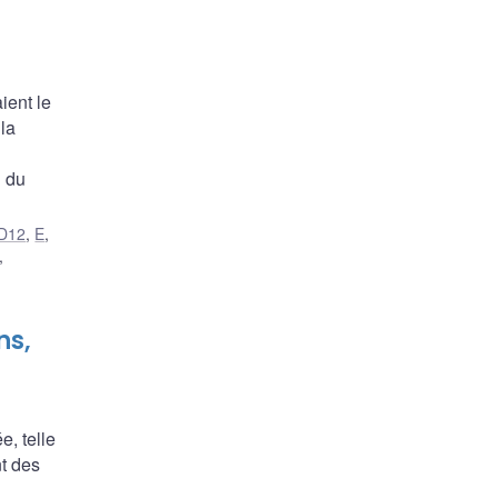
ient le
la
n du
D12
,
E
,
,
ns,
, telle
t des