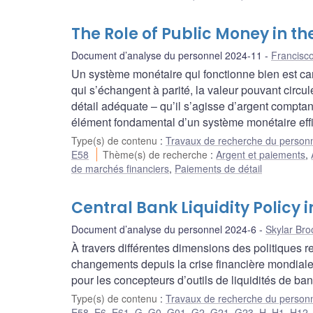
The Role of Public Money in th
Document d’analyse du personnel 2024-11
Francisc
Un système monétaire qui fonctionne bien est ca
qui s’échangent à parité, la valeur pouvant circ
détail adéquate – qu’il s’agisse d’argent compt
élément fondamental d’un système monétaire eff
Type(s) de contenu
:
Travaux de recherche du person
E58
Thème(s) de recherche
:
Argent et paiements
,
de marchés financiers
,
Paiements de détail
Central Bank Liquidity Policy
Document d’analyse du personnel 2024-6
Skylar Bro
À travers différentes dimensions des politiques r
changements depuis la crise financière mondiale d
pour les concepteurs d’outils de liquidités de ba
Type(s) de contenu
:
Travaux de recherche du person
E58
,
E6
,
E61
,
G
,
G0
,
G01
,
G2
,
G21
,
G23
,
H
,
H1
,
H12