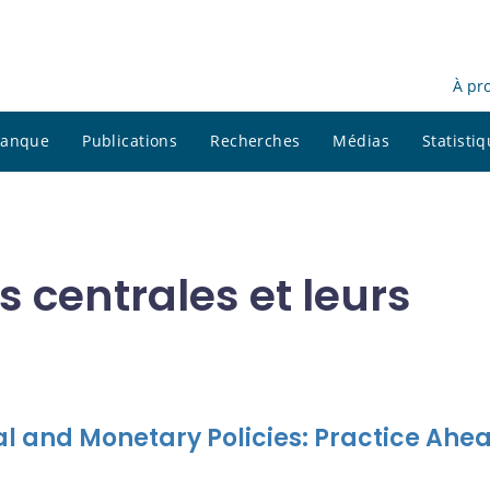
À pr
 banque
Publications
Recherches
Médias
Statisti
 centrales et leurs
l and Monetary Policies: Practice Ahea