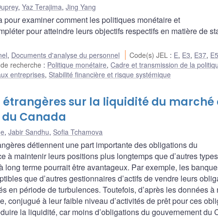
Duprey
,
Yaz Terajima
,
Jing Yang
 pour examiner comment les politiques monétaire et
léter pour atteindre leurs objectifs respectifs en matière de sta
nel
,
Documents d'analyse du personnel
Code(s) JEL
:
E
,
E3
,
E37
,
E
 de recherche
:
Politique monétaire
,
Cadre et transmission de la politiq
ux entreprises
,
Stabilité financière et risque systémique
 étrangères sur la liquidité du marché
t du Canada
ge
,
Jabir Sandhu
,
Sofia Tchamova
ngères détiennent une part importante des obligations du
 à maintenir leurs positions plus longtemps que d’autres type
 à long terme pourrait être avantageux. Par exemple, les banque
tibles que d’autres gestionnaires d’actifs de vendre leurs oblig
chés en période de turbulences. Toutefois, d’après les données à 
, conjugué à leur faible niveau d’activités de prêt pour ces obl
réduire la liquidité, car moins d’obligations du gouvernement du