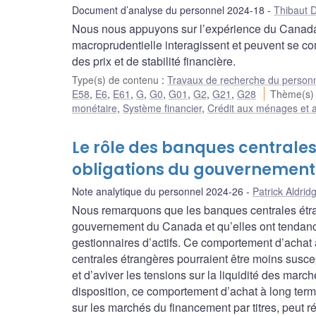
Document d’analyse du personnel 2024-18
Thibaut 
Nous nous appuyons sur l’expérience du Canada
macroprudentielle interagissent et peuvent se comp
des prix et de stabilité financière.
Type(s) de contenu
:
Travaux de recherche du person
E58
,
E6
,
E61
,
G
,
G0
,
G01
,
G2
,
G21
,
G28
Thème(s)
monétaire
,
Système financier
,
Crédit aux ménages et a
Le rôle des banques centrales
obligations du gouvernemen
Note analytique du personnel 2024-26
Patrick Aldrid
Nous remarquons que les banques centrales étra
gouvernement du Canada et qu’elles ont tendance
gestionnaires d’actifs. Ce comportement d’achat
centrales étrangères pourraient être moins suscep
et d’aviver les tensions sur la liquidité des mar
disposition, ce comportement d’achat à long terme
sur les marchés du financement par titres, peut 