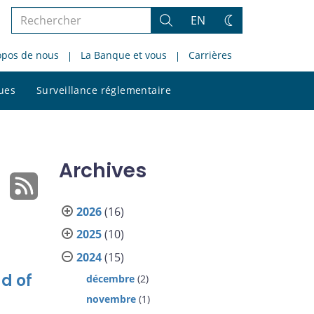
Rechercher
EN
Rechercher
Changez
dans
de
opos de nous
La Banque et vous
Carrières
le
thème
site
Rechercher
ques
Surveillance réglementaire
dans
le
site
Archives
2026
(16)
2025
(10)
2024
(15)
d of
décembre
(2)
novembre
(1)