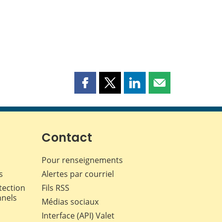
Partager
Partager
Partager
Partager
cette
cette
cette
cette
page
page
page
page
sur
sur
sur
par
Facebook
X
LinkedIn
courriel
Contact
Pour renseignements
s
Alertes par courriel
tection
Fils RSS
nnels
Médias sociaux
Interface (API) Valet