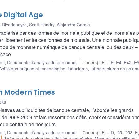
e Digital Age
o Rivadeneyra
,
Scott Hendry
,
Alejandro García
ractérisé par des formes de monnaie publique et de monnaies p
uler librement entre ces formes de monnaie. Une monnaie publiq
ant ou de monnaie numérique de banque centrale, ou des deux – 
icace.
nel
,
Documents d'analyse du personnel
Code(s) JEL
:
E
,
E4
,
E42
,
E
Actifs numériques et technologies financières
,
Infrastructures de paiem
 in Modern Times
oks
elatives aux liquidités de banque centrale, j’aborde les grands
e 2008-2009 et fais ressortir des défis, choix et considérations
nque centrale de nos jours.
nel
,
Documents d'analyse du personnel
Code(s) JEL
:
D
,
D5
,
D53
,
E
Thème(s) de recherche
:
Politique monétaire
,
Mesures de politique