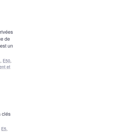
rivées
ue de
est un
5
,
E50
,
ent et
 clés
,
E5
,