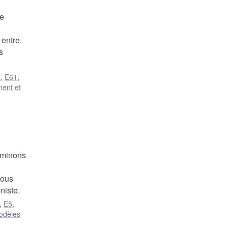
de
 entre
s
6
,
E61
,
ment et
xaminons
Nous
niste.
,
E5
,
odèles