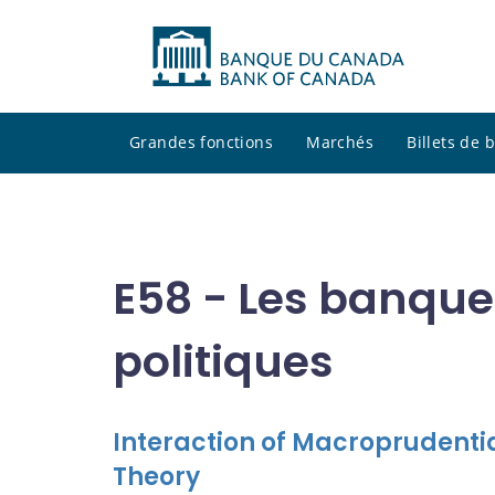
Grandes fonctions
Marchés
Billets de
E58 - Les banques
politiques
Interaction of Macroprudentia
Theory