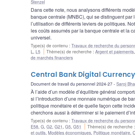
Stenzel
Dans cette note, nous analysons différents mo
banque centrale (MNBC), qui se distinguent par l
l’utilisation de différents leviers de politiques. 
les coûts assumés par la banque centrale et la ca
universel.
Type(s) de contenu
:
Travaux de recherche du person
L
,
L5
Thème(s) de recherche
:
Argent et paiements
de marchés financiers
Central Bank Digital Currenc
Document de travail du personnel 2024-27
Saroj Bha
À l’aide d’un modèle d’équilibre général comporta
si l’introduction d’une monnaie numérique de ba
politique monétaire et de quelle façon cette in
cherchons aussi à déterminer si le paiement d’inté
Type(s) de contenu
:
Travaux de recherche du person
E58
,
G
,
G2
,
G21
,
G5
,
G51
Thème(s) de recherche
et outils
,
Modèles économiques
,
Politique monétaire
,
C