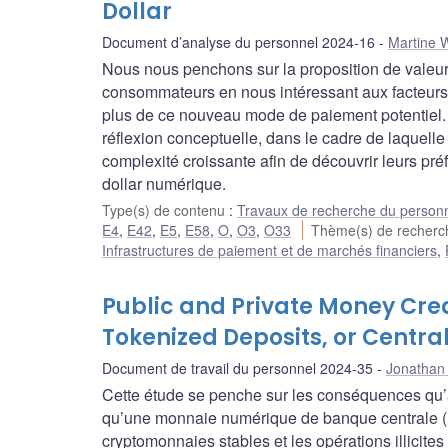
Dollar
Document d’analyse du personnel 2024-16
Martine 
Nous nous penchons sur la proposition de valeur
consommateurs en nous intéressant aux facteurs d
plus de ce nouveau mode de paiement potentiel.
réflexion conceptuelle, dans le cadre de laquelle
complexité croissante afin de découvrir leurs préf
dollar numérique.
Type(s) de contenu
:
Travaux de recherche du person
E4
,
E42
,
E5
,
E58
,
O
,
O3
,
O33
Thème(s) de recher
Infrastructures de paiement et de marchés financiers
,
Public and Private Money Crea
Tokenized Deposits, or Centra
Document de travail du personnel 2024-35
Jonathan
Cette étude se penche sur les conséquences qu’a
qu’une monnaie numérique de banque centrale (
cryptomonnaies stables et les opérations illicite