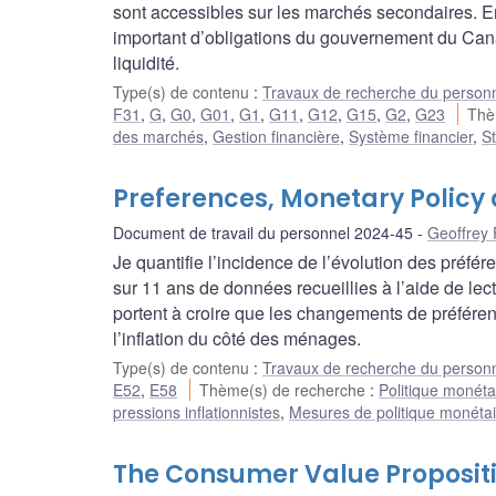
sont accessibles sur les marchés secondaires. En
important d’obligations du gouvernement du Cana
liquidité.
Type(s) de contenu
:
Travaux de recherche du person
F31
,
G
,
G0
,
G01
,
G1
,
G11
,
G12
,
G15
,
G2
,
G23
Thè
des marchés
,
Gestion financière
,
Système financier
,
St
Preferences, Monetary Policy 
Document de travail du personnel 2024-45
Geoffrey 
Je quantifie l’incidence de l’évolution des préf
sur 11 ans de données recueillies à l’aide de le
portent à croire que les changements de préfér
l’inflation du côté des ménages.
Type(s) de contenu
:
Travaux de recherche du person
E52
,
E58
Thème(s) de recherche
:
Politique monéta
pressions inflationnistes
,
Mesures de politique monéta
The Consumer Value Propositi