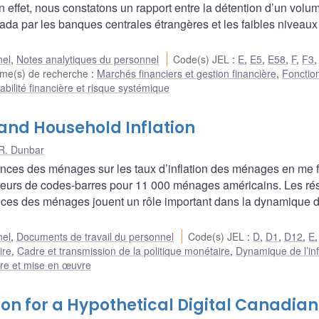
 effet, nous constatons un rapport entre la détention d’un volu
da par les banques centrales étrangères et les faibles niveaux
nel
,
Notes analytiques du personnel
Code(s) JEL
:
E
,
E5
,
E58
,
F
,
F3
me(s) de recherche
:
Marchés financiers et gestion financière
,
Fonctio
abilité financière et risque systémique
and Household Inflation
R. Dunbar
érences des ménages sur les taux d’inflation des ménages en me 
cteurs de codes-barres pour 11 000 ménages américains. Les rés
ences des ménages jouent un rôle important dans la dynamique 
nel
,
Documents de travail du personnel
Code(s) JEL
:
D
,
D1
,
D12
,
E
ire
,
Cadre et transmission de la politique monétaire
,
Dynamique de l’inf
ire et mise en œuvre
on for a Hypothetical Digital Canadian