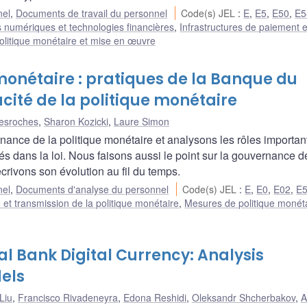
nel
,
Documents de travail du personnel
Code(s) JEL
:
E
,
E5
,
E50
,
E5
fs numériques et technologies financières
,
Infrastructures de paiement e
litique monétaire et mise en œuvre
monétaire : pratiques de la Banque du
cité de la politique monétaire
Desroches
,
Sharon Kozicki
,
Laure Simon
ance de la politique monétaire et analysons les rôles importan
és dans la loi. Nous faisons aussi le point sur la gouvernance d
rivons son évolution au fil du temps.
nel
,
Documents d'analyse du personnel
Code(s) JEL
:
E
,
E0
,
E02
,
E
 et transmission de la politique monétaire
,
Mesures de politique monéta
l Bank Digital Currency: Analysis
els
Liu
,
Francisco Rivadeneyra
,
Edona Reshidi
,
Oleksandr Shcherbakov
,
A