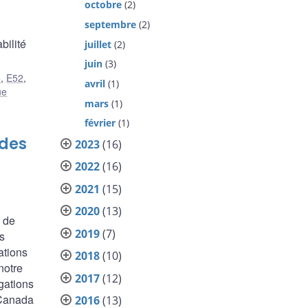
octobre
(2)
septembre
(2)
bilité
juillet
(2)
juin
(3)
5
,
E52
,
avril
(1)
ue
mars
(1)
février
(1)
 des
2023
(16)
2022
(16)
2021
(15)
2020
(13)
s de
2019
(7)
s
ations
2018
(10)
notre
2017
(12)
igations
 Canada
2016
(13)