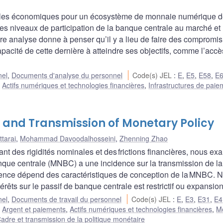
dèles économiques pour un écosystème de monnaie numérique 
es niveaux de participation de la banque centrale au marché et
Notre analyse donne à penser qu’il y a lieu de faire des compromis
pacité de cette dernière à atteindre ses objectifs, comme l’accè
nel
,
Documents d'analyse du personnel
Code(s) JEL
:
E
,
E5
,
E58
,
E
,
Actifs numériques et technologies financières
,
Infrastructures de paie
y and Transmission of Monetary Policy
ttarai
,
Mohammad Davoodalhosseini
,
Zhenning Zhao
nt des rigidités nominales et des frictions financières, nous e
nque centrale (MNBC) a une incidence sur la transmission de la
cidence dépend des caractéristiques de conception de la MNBC. 
rêts sur le passif de banque centrale est restrictif ou expansion
nel
,
Documents de travail du personnel
Code(s) JEL
:
E
,
E3
,
E31
,
E4
:
Argent et paiements
,
Actifs numériques et technologies financières
,
M
adre et transmission de la politique monétaire