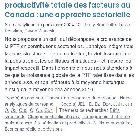
productivité totale des facteurs au
Canada : une approche sectorielle
Note analytique du personnel 2024-12
Dany Brouillette
,
Tessa
Devakos
,
Raven Wheesk
Nous proposons un outil qui décompose la croissance de
la PTF en contributions sectorielles. L’analyse intègre trois
facteurs structurels – la numérisation, le vieillissement de
la population et les politiques climatiques – et mesure leur
impact respectif. Dans l’ensemble, nous nous attendons à
ce que la croissance globale de la PTF ralentisse dans les
années 2020 et soit inférieure à la moyenne historique
ainsi qu’à la moyenne des années 2010.
Type(s) de contenu
:
Travaux de recherche du personnel
,
Notes
analytiques du personnel
Code(s) JEL
:
D
,
D2
,
D24
,
J
,
J1
,
J11
,
O
,
O3
,
O33
,
Q
,
Q5
,
Q54
Thème(s) de recherche
:
Défis
structurels
,
Changements climatiques
,
Démographie et offre de
main-d’œuvre
,
Numérisation et productivité
,
Politique monétaire
,
Économie réelle et prévisions