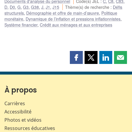
Documents d'analyse du personnel
Code(s) JEL
:
C
,
C8
,
C83
,
D
,
D0
,
G
,
G3
,
G38
,
J
,
J1
,
J15
Thème(s) de recherche
:
Défis
structurels
,
Démographie et offre de main-d’œuvre
,
Politique
monétaire
,
Dynamique de l’inflation et pressions inflationnistes
,
Système financier
,
Crédit aux ménages et aux entreprises
Partager
Partager
Partager
Part
cette
cette
cette
cette
page
page
page
page
sur
sur
sur
par
Facebook
X
LinkedIn
courr
À propos
Carrières
Accessibilité
Photos et vidéos
Ressources éducatives