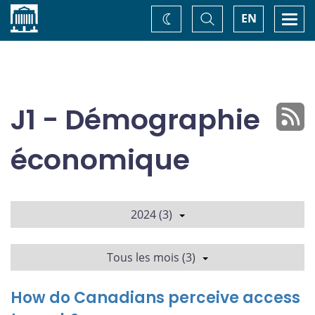
Accueil
Basculer
Togg
EN
Changez
la
navi
recherche
de
thème
J1 - Démographie
économique
2024 (3)
Tous les mois (3)
How do Canadians perceive access