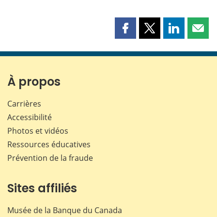
Partager
Partager
Partager
Part
cette
cette
cette
cette
page
page
page
page
sur
sur
sur
par
Facebook
X
LinkedIn
courr
À propos
Carrières
Accessibilité
Photos et vidéos
Ressources éducatives
Prévention de la fraude
Sites affiliés
Musée de la Banque du Canada