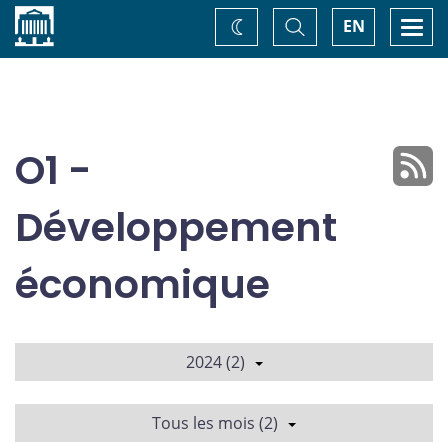
Accueil
Basculer
Togg
EN
Changez
la
navi
recherche
de
thème
O1 -
Développement
économique
2024 (2)
Tous les mois (2)