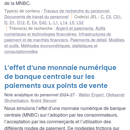
de la MNBC.
Type(s) de contenu
:
Travaux de recherche du personnel
,
Documents de travail du personnel
Code(s) JEL
:
C
,
C5
,
C51
,
D
,
D1
,
D12
,
E
,
E4
,
E42
,
L
,
L1
,
L14
,
L5
,
L52
Thème(s) de recherche
:
Argent et paiements
,
Actifs
numériques et technologies financières
,
Infrastructures de
paiement et de marchés financiers
,
Paiements de détail
,
Modèles
et outils
,
Méthodes économétriques, statistiques et
computationnelles
L’effet d’une monnaie numérique
de banque centrale sur les
paiements aux points de vente
Note analytique du personnel 2024-27
Walter Engert
,
Oleksandr
Shcherbakov
,
André Stenzel
Nous simulons l’effet d’une monnaie numérique de banque
centrale (MNBC) sur l’adoption par les consommateurs,
l’acceptation par les commerçants et l’utilisation des
différents modes de paiement. De modestes frictions qui