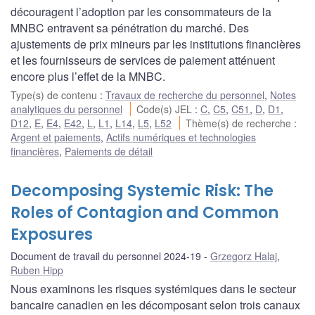
découragent l’adoption par les consommateurs de la
MNBC entravent sa pénétration du marché. Des
ajustements de prix mineurs par les institutions financières
et les fournisseurs de services de paiement atténuent
encore plus l’effet de la MNBC.
Type(s) de contenu
:
Travaux de recherche du personnel
,
Notes
analytiques du personnel
Code(s) JEL
:
C
,
C5
,
C51
,
D
,
D1
,
D12
,
E
,
E4
,
E42
,
L
,
L1
,
L14
,
L5
,
L52
Thème(s) de recherche
:
Argent et paiements
,
Actifs numériques et technologies
financières
,
Paiements de détail
Decomposing Systemic Risk: The
Roles of Contagion and Common
Exposures
Document de travail du personnel 2024-19
Grzegorz Halaj
,
Ruben Hipp
Nous examinons les risques systémiques dans le secteur
bancaire canadien en les décomposant selon trois canaux