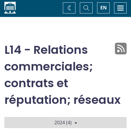
Accueil
Basculer
Togg
EN
Changez
la
navi
recherche
de
thème
L14 - Relations
commerciales;
contrats et
réputation; réseaux
2024 (4)