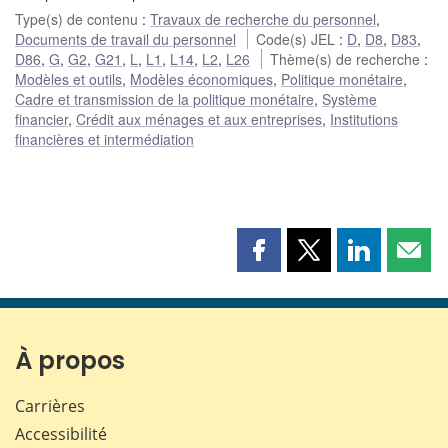
Type(s) de contenu
:
Travaux de recherche du personnel
,
Documents de travail du personnel
Code(s) JEL
:
D
,
D8
,
D83
,
D86
,
G
,
G2
,
G21
,
L
,
L1
,
L14
,
L2
,
L26
Thème(s) de recherche
:
Modèles et outils
,
Modèles économiques
,
Politique monétaire
,
Cadre et transmission de la politique monétaire
,
Système
financier
,
Crédit aux ménages et aux entreprises
,
Institutions
financières et intermédiation
Partager
Partager
Partager
Part
cette
cette
cette
cette
page
page
page
page
sur
sur
sur
par
Facebook
X
LinkedIn
courr
À propos
Carrières
Accessibilité