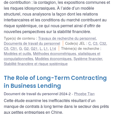
de contribution : la contagion, les expositions communes et
les risques idiosyncrasiques. À l’aide d’un modèle
structurel, nous analysons la façon dont les relations
interbancaires et les conditions du marché contribuent au
risque systémique, ce qui nous permet ainsi d’offrir de
nouvelles perspectives sur la stabilité financière.
Type(s) de contenu
:
Travaux de recherche du personnel
,
Documents de travail du personnel
Code(s) JEL
:
C
,
C3
,
C32
,
C5
,
C51
,
G
,
G2
,
G21
,
L
,
L1
,
L14
Thème(s) de recherche
:
Modèles et outils
,
Méthodes économétriques, statistiques et
computationnelles
,
Modèles économiques
,
Système financier
,
Stabilité financière et risque systémique
The Role of Long-Term Contracting
in Business Lending
Document de travail du personnel 2024-2
Phoebe Tian
Cette étude examine les inefficacités résultant d’un
manque de contrats à long terme dans le secteur des prêts
aux petites entreprises en Chine.