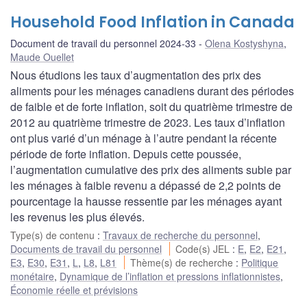
Household Food Inflation in Canada
Document de travail du personnel 2024-33
Olena Kostyshyna
,
Maude Ouellet
Nous étudions les taux d’augmentation des prix des
aliments pour les ménages canadiens durant des périodes
de faible et de forte inflation, soit du quatrième trimestre de
2012 au quatrième trimestre de 2023. Les taux d’inflation
ont plus varié d’un ménage à l’autre pendant la récente
période de forte inflation. Depuis cette poussée,
l’augmentation cumulative des prix des aliments subie par
les ménages à faible revenu a dépassé de 2,2 points de
pourcentage la hausse ressentie par les ménages ayant
les revenus les plus élevés.
Type(s) de contenu
:
Travaux de recherche du personnel
,
Documents de travail du personnel
Code(s) JEL
:
E
,
E2
,
E21
,
E3
,
E30
,
E31
,
L
,
L8
,
L81
Thème(s) de recherche
:
Politique
monétaire
,
Dynamique de l’inflation et pressions inflationnistes
,
Économie réelle et prévisions