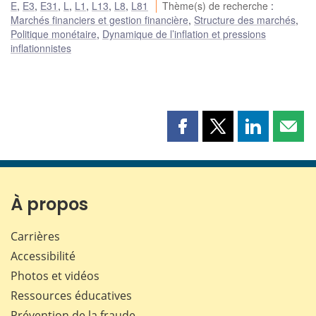
E
,
E3
,
E31
,
L
,
L1
,
L13
,
L8
,
L81
Thème(s) de recherche
:
Marchés financiers et gestion financière
,
Structure des marchés
,
Politique monétaire
,
Dynamique de l’inflation et pressions
inflationnistes
Partager
Partager
Partager
Part
cette
cette
cette
cette
page
page
page
page
sur
sur
sur
par
Facebook
X
LinkedIn
courr
À propos
Carrières
Accessibilité
Photos et vidéos
Ressources éducatives
Prévention de la fraude