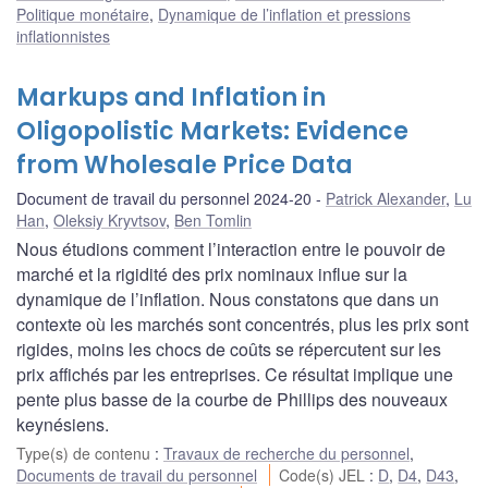
Politique monétaire
,
Dynamique de l’inflation et pressions
inflationnistes
Markups and Inflation in
Oligopolistic Markets: Evidence
from Wholesale Price Data
Document de travail du personnel 2024-20
Patrick Alexander
,
Lu
Han
,
Oleksiy Kryvtsov
,
Ben Tomlin
Nous étudions comment l’interaction entre le pouvoir de
marché et la rigidité des prix nominaux influe sur la
dynamique de l’inflation. Nous constatons que dans un
contexte où les marchés sont concentrés, plus les prix sont
rigides, moins les chocs de coûts se répercutent sur les
prix affichés par les entreprises. Ce résultat implique une
pente plus basse de la courbe de Phillips des nouveaux
keynésiens.
Type(s) de contenu
:
Travaux de recherche du personnel
,
Documents de travail du personnel
Code(s) JEL
:
D
,
D4
,
D43
,