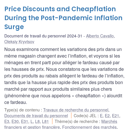
Price Discounts and Cheapflation
During the Post-Pandemic Inflation
Surge
Document de travail du personnel 2024-31
Alberto Cavallo
,
Oleksiy Kryvtsov
Nous examinons comment les variations des prix dans un
même magasin changent avec l’inflation, et voyons si les
ménages en tirent parti pour alléger le fardeau causé par
les hausses de prix. Nous constatons que les variations de
prix des produits au rabais allègent le fardeau de l’inflation,
tandis que la hausse plus rapide des prix des produits bon
marché par rapport aux produits similaires plus chers
(phénomène que nous appelons « cheapflation ») alourdit
ce fardeau.
Type(s) de contenu
:
Travaux de recherche du personnel
,
Documents de travail du personnel
Code(s) JEL
:
E
,
E2
,
E21
,
E3
,
E30
,
E31
,
L
,
L8
,
L81
Thème(s) de recherche
:
Marchés
financiers et gestion financière
,
Fonctionnement des marchés
,