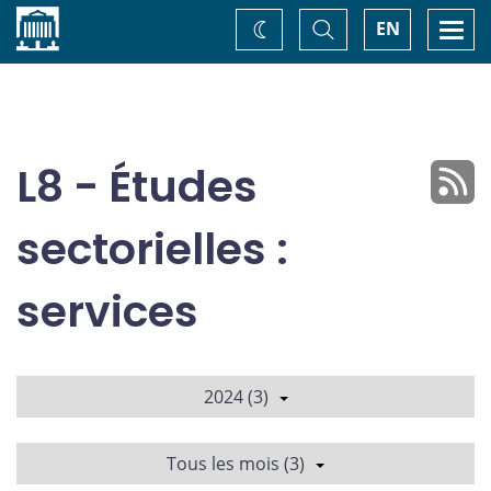
Accueil
Basculer
Togg
EN
Changez
la
navi
recherche
de
thème
L8 - Études
sectorielles :
services
2024 (3)
Tous les mois (3)