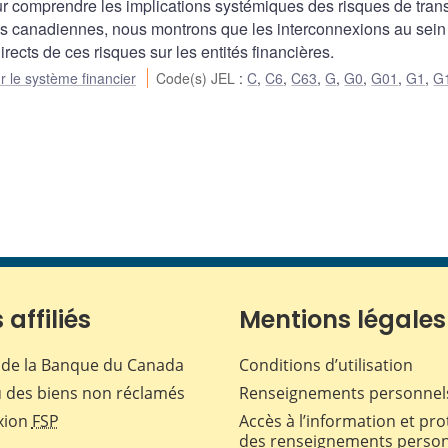
 comprendre les implications systémiques des risques de trans
es canadiennes, nous montrons que les interconnexions au sein
irects de ces risques sur les entités financières.
ur le système financier
Code(s) JEL
:
C
,
C6
,
C63
,
G
,
G0
,
G01
,
G1
,
G
 affiliés
Mentions légales
de la Banque du Canada
Conditions d’utilisation
 des biens non réclamés
Renseignements personnel
xion
FSP
Accès à l’information et pro
des renseignements perso