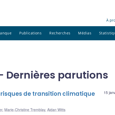
À pr
 banque
Publications
Recherches
Médias
Statisti
- Dernières parutions
 risques de transition climatique
15 jan
er
,
Marie-Christine Tremblay
,
Aidan Witts