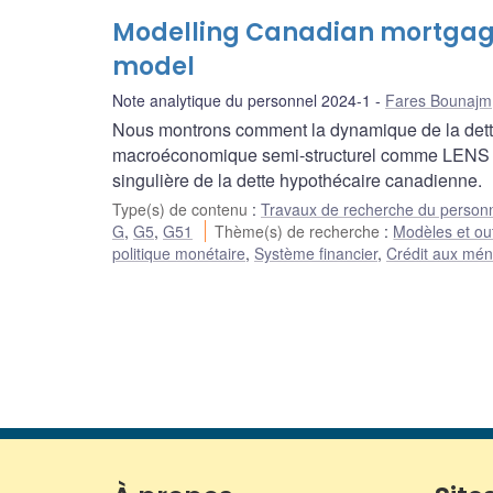
Modelling Canadian mortgage
model
Note analytique du personnel 2024-1
Fares Bounajm
Nous montrons comment la dynamique de la dett
macroéconomique semi-structurel comme LENS uti
singulière de la dette hypothécaire canadienne.
Type(s) de contenu
:
Travaux de recherche du person
G
,
G5
,
G51
Thème(s) de recherche
:
Modèles et out
politique monétaire
,
Système financier
,
Crédit aux mén