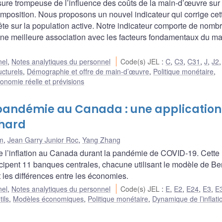
ure trompeuse de l’influence des coûts de la main-d’œuvre sur
 composition. Nous proposons un nouvel indicateur qui corrige cet
e sur la population active. Notre indicateur comporte de nomb
t une meilleure association avec les facteurs fondamentaux du m
nel
,
Notes analytiques du personnel
Code(s) JEL
:
C
,
C3
,
C31
,
J
,
J2
ucturels
,
Démographie et offre de main-d’œuvre
,
Politique monétaire
,
onomie réelle et prévisions
a pandémie au Canada : une application
chard
m
,
Jean Garry Junior Roc
,
Yang Zhang
de l’inflation au Canada durant la pandémie de COVID-19. Cette
rticipent 11 banques centrales, chacune utilisant le modèle de B
t les différences entre les économies.
nel
,
Notes analytiques du personnel
Code(s) JEL
:
E
,
E2
,
E24
,
E3
,
E
ils
,
Modèles économiques
,
Politique monétaire
,
Dynamique de l’inflati