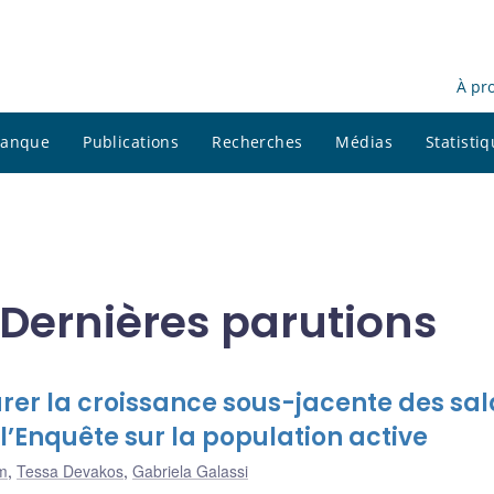
À pr
 banque
Publications
Recherches
Médias
Statisti
Dernières parutions
er la croissance sous-jacente des sal
l’Enquête sur la population active
m
,
Tessa Devakos
,
Gabriela Galassi