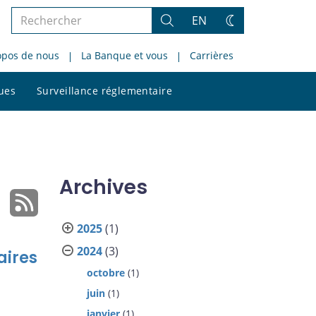
Rechercher
EN
Rechercher
Changez
dans
de
opos de nous
La Banque et vous
Carrières
le
thème
site
Rechercher
ques
Surveillance réglementaire
dans
le
site
Archives
2025
(1)
2024
(3)
aires
octobre
(1)
juin
(1)
janvier
(1)