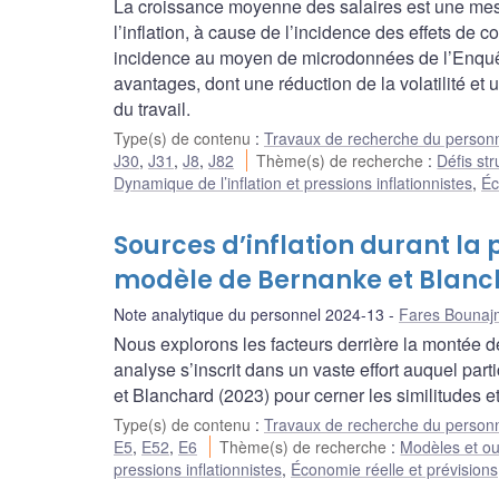
La croissance moyenne des salaires est une mes
l’inflation, à cause de l’incidence des effets de
incidence au moyen de microdonnées de l’Enquêt
avantages, dont une réduction de la volatilité e
du travail.
Type(s) de contenu
:
Travaux de recherche du person
J30
,
J31
,
J8
,
J82
Thème(s) de recherche
:
Défis str
Dynamique de l’inflation et pressions inflationnistes
,
Éc
Sources d’inflation durant l
modèle de Bernanke et Blan
Note analytique du personnel 2024-13
Fares Bounaj
Nous explorons les facteurs derrière la montée 
analyse s’inscrit dans un vaste effort auquel pa
et Blanchard (2023) pour cerner les similitudes e
Type(s) de contenu
:
Travaux de recherche du person
E5
,
E52
,
E6
Thème(s) de recherche
:
Modèles et out
pressions inflationnistes
,
Économie réelle et prévisions