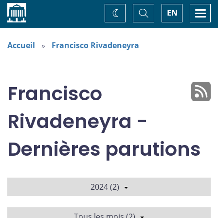
Accueil
Basculer
Togg
EN
Changez
la
navi
recherche
de
thème
Accueil
Francisco Rivadeneyra
Francisco
Rivadeneyra -
Dernières parutions
2024 (2)
Tous les mois (2)