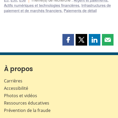
Actifs numériques et technologies financières
,
Infrastructures de
paiement et de marchés financiers
,
Paiements de détail
Partager
Partager
Partager
Part
cette
cette
cette
cette
page
page
page
page
sur
sur
sur
par
Facebook
X
LinkedIn
courr
À propos
Carrières
Accessibilité
Photos et vidéos
Ressources éducatives
Prévention de la fraude