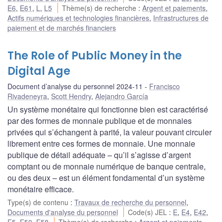
E6
,
E61
,
L
,
L5
Thème(s) de recherche
:
Argent et paiements
,
Actifs numériques et technologies financières
,
Infrastructures de
paiement et de marchés financiers
The Role of Public Money in the
Digital Age
Document d’analyse du personnel 2024-11
Francisco
Rivadeneyra
,
Scott Hendry
,
Alejandro García
Un système monétaire qui fonctionne bien est caractérisé
par des formes de monnaie publique et de monnaies
privées qui s’échangent à parité, la valeur pouvant circuler
librement entre ces formes de monnaie. Une monnaie
publique de détail adéquate – qu’il s’agisse d’argent
comptant ou de monnaie numérique de banque centrale,
ou des deux – est un élément fondamental d’un système
monétaire efficace.
Type(s) de contenu
:
Travaux de recherche du personnel
,
Documents d'analyse du personnel
Code(s) JEL
:
E
,
E4
,
E42
,
E5
,
E50
,
E58
Thème(s) de recherche
:
Argent et paiements
,