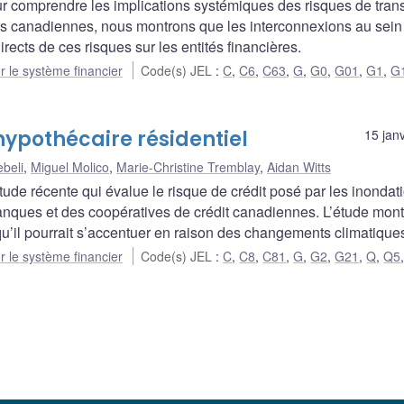
 comprendre les implications systémiques des risques de trans
es canadiennes, nous montrons que les interconnexions au sein
irects de ces risques sur les entités financières.
ur le système financier
Code(s) JEL
:
C
,
C6
,
C63
,
G
,
G0
,
G01
,
G1
,
G
hypothécaire résidentiel
15 jan
beli
,
Miguel Molico
,
Marie-Christine Tremblay
,
Aidan Witts
ude récente qui évalue le risque de crédit posé par les inondat
banques et des coopératives de crédit canadiennes. L’étude mon
’il pourrait s’accentuer en raison des changements climatique
ur le système financier
Code(s) JEL
:
C
,
C8
,
C81
,
G
,
G2
,
G21
,
Q
,
Q5