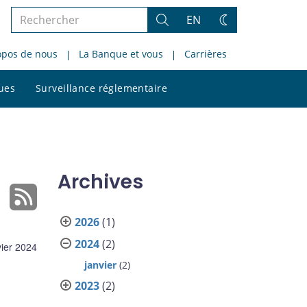
Rechercher
EN
Rechercher
Changez
dans
de
opos de nous
La Banque et vous
Carrières
le
thème
site
Rechercher
ques
Surveillance réglementaire
dans
le
site
Archives
2026
(1)
2024
(2)
vier 2024
janvier
(2)
2023
(2)