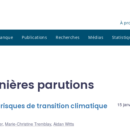
À pr
 banque
Publications
Recherches
Médias
Statisti
nières parutions
 risques de transition climatique
15 jan
er
,
Marie-Christine Tremblay
,
Aidan Witts