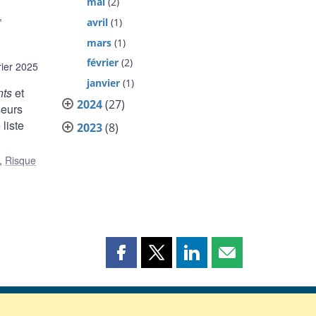
mai
(2)
,
avril
(1)
mars
(1)
février
(2)
rier 2025
janvier
(1)
nts
et
2024
(27)
seurs
liste
2023
(8)
,
Risque
Partager
Partager
Partager
Partager
cette
cette
cette
cette
page
page
page
page
sur
sur
sur
par