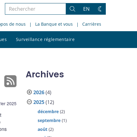
Rechercher
EN
Rechercher
Changez
dans
de
opos de nous
La Banque et vous
Carrières
le
thème
site
Rechercher
ques
Surveillance réglementaire
dans
le
site
Archives
2026
(4)
2025
(12)
rier 2025
décembre
(2)
t
septembre
(1)
e
ions
août
(2)