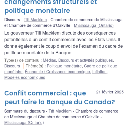
changements structurels et
politique monétaire
Discours
Tiff Macklem
Chambre de commerce de Mississauga
et Chambre de commerce d’Oakville
Mississauga (Ontario)
Le gouverneur Tiff Macklem discute des conséquences
potentielles d’un conflit commercial avec les États-Unis. Il
donne également le coup d’envoi de l’examen du cadre de
politique monétaire de la Banque.
Type(s) de contenu
:
Médias
,
Discours et activités publiques
,
Discours
Thème(s)
:
Politique monétaire
,
Cadre de politique
monétaire
,
Économie / Croissance économique
,
Inflation
,
Modèles économiques
Conflit commercial : que
21 février 2025
peut faire la Banque du Canada?
Sommaire du discours
Tiff Macklem
Chambre de commerce
de Mississauga et Chambre de commerce d’Oakville
Mississauga (Ontario)