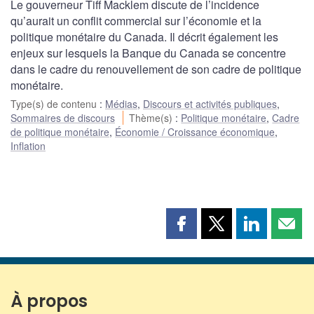
Le gouverneur Tiff Macklem discute de l’incidence
qu’aurait un conflit commercial sur l’économie et la
politique monétaire du Canada. Il décrit également les
enjeux sur lesquels la Banque du Canada se concentre
dans le cadre du renouvellement de son cadre de politique
monétaire.
Type(s) de contenu
:
Médias
,
Discours et activités publiques
,
Sommaires de discours
Thème(s)
:
Politique monétaire
,
Cadre
de politique monétaire
,
Économie / Croissance économique
,
Inflation
Partager
Partager
Partager
Part
cette
cette
cette
cette
page
page
page
page
sur
sur
sur
par
Facebook
X
LinkedIn
courr
À propos