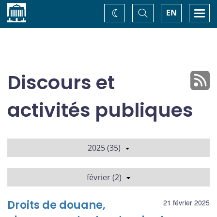
Accueil
Basculer
Togg
EN
Changez
la
navi
recherche
de
thème
Discours et
activités publiques
2025 (35)
février (2)
Droits de douane,
21 février 2025