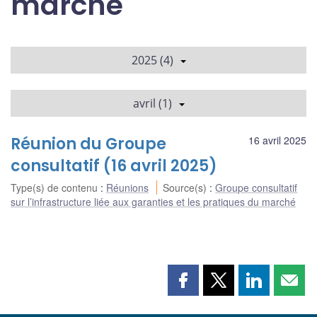
marché
2025 (4)
avril (1)
Réunion du Groupe
16 avril 2025
consultatif (16 avril 2025)
Type(s) de contenu
:
Réunions
Source(s)
:
Groupe consultatif
sur l’infrastructure liée aux garanties et les pratiques du marché
Partager
Partager
Partager
Part
cette
cette
cette
cette