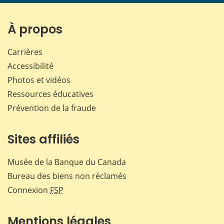
page
page
page
page
sur
sur
sur
par
Facebook
X
LinkedIn
courr
À propos
Carrières
Accessibilité
Photos et vidéos
Ressources éducatives
Prévention de la fraude
Sites affiliés
Musée de la Banque du Canada
Bureau des biens non réclamés
Connexion
FSP
Mentions légales