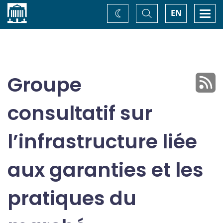
Accueil
Basculer
Togg
EN
Changez
la
navi
recherche
de
thème
Groupe
consultatif sur
l’infrastructure liée
aux garanties et les
pratiques du