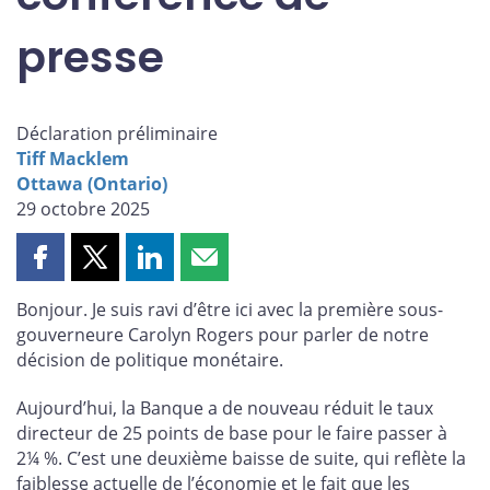
presse
Déclaration préliminaire
Tiff Macklem
Ottawa (Ontario)
29 octobre 2025
Partager
Partager
Partager
Partager
cette
cette
cette
cette
Bonjour. Je suis ravi d’être ici avec la première sous-
page
page
page
page
gouverneure Carolyn Rogers pour parler de notre
sur
sur
sur
par
décision de politique monétaire.
Facebook
X
LinkedIn
courriel
Aujourd’hui, la Banque a de nouveau réduit le taux
directeur de 25 points de base pour le faire passer à
2¼ %. C’est une deuxième baisse de suite, qui reflète la
faiblesse actuelle de l’économie et le fait que les