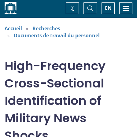
Accueil
Basculer
Togg
EN
Changez
la
navi
recherche
de
thème
Accueil
Recherches
Documents de travail du personnel
High-Frequency
Cross-Sectional
Identification of
Military News
Shocks