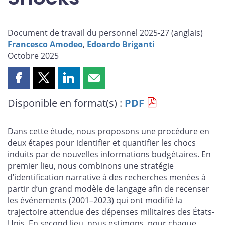
Document de travail du personnel 2025-27 (
anglais
)
Francesco Amodeo
,
Edoardo Briganti
Octobre 2025
Partager
Partager
Partager
Partager
cette
cette
cette
cette
Disponible en format(s) :
PDF
page
page
page
page
sur
sur
sur
par
Facebook
X
LinkedIn
courriel
Dans cette étude, nous proposons une procédure en
deux étapes pour identifier et quantifier les chocs
induits par de nouvelles informations budgétaires. En
premier lieu, nous combinons une stratégie
d’identification narrative à des recherches menées à
partir d’un grand modèle de langage afin de recenser
les événements (2001–2023) qui ont modifié la
trajectoire attendue des dépenses militaires des États-
Unis. En second lieu, nous estimons, pour chaque