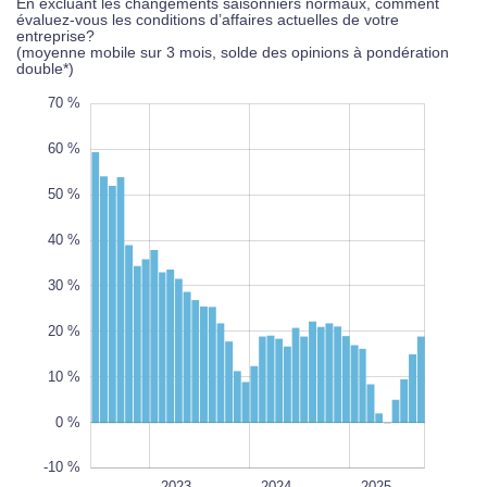
En excluant les changements saisonniers normaux, comment
évaluez-vous les conditions d’affaires actuelles de votre
entreprise?
(moyenne mobile sur 3 mois, solde des opinions à pondération
double*)
0 %
0 %
0 %
70 %
60 %
50 %
40 %
-10 %
30 %
L
100%
20 %
10 %
0 %
-10 %
janv. 2024
juill. 2023
janv. 2023
juill. 2022
janv. 2022
janv. 2026
L
2023
2024
2025