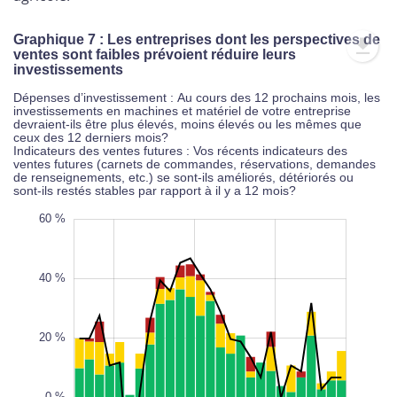
Graphique 7 : Les entreprises dont les perspectives de
ventes sont faibles prévoient réduire leurs
investissements
Dépenses d’investissement : Au cours des 12 prochains mois, les
investissements en machines et matériel de votre entreprise
devraient-ils être plus élevés, moins élevés ou les mêmes que
ceux des 12 derniers mois?
Indicateurs des ventes futures : Vos récents indicateurs des
ventes futures (carnets de commandes, réservations, demandes
de renseignements, etc.) se sont-ils améliorés, détériorés ou
sont-ils restés stables par rapport à il y a 12 mois?
0 %
0 %
0 %
0 %
0 %
0 %
0 %
0 %
60 %
40 %
20 %
-40 %
L
100%