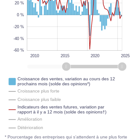
100 %
20 %
L
100%
0 %
-20 %
-40 %
-60 %
2030
2010
2000
2005
1995
L
2015
2020
2025
Croissance des ventes, variation au cours des 12
prochains mois (solde des opinions*)
Croissance plus forte
Croissance plus faible
Indicateurs des ventes futures, variation par
rapport à il y a 12 mois (solde des opinions†)
Amélioration
Détérioration
* Pourcentage des entreprises qui s’attendent à une plus forte