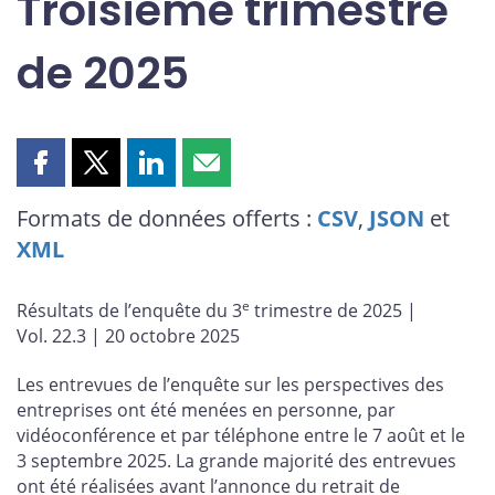
Troisième trimestre
de 2025
Partager
Partager
Partager
Partager
cette
cette
cette
cette
Formats de données offerts :
CSV
,
JSON
et
page
page
page
page
XML
sur
sur
sur
par
Facebook
X
LinkedIn
courriel
e
Résultats de l’enquête du 3
trimestre de 2025 |
Vol. 22.3 | 20 octobre 2025
Les entrevues de l’enquête sur les perspectives des
entreprises ont été menées en personne, par
vidéoconférence et par téléphone entre le 7 août et le
3 septembre 2025. La grande majorité des entrevues
ont été réalisées avant l’annonce du retrait de