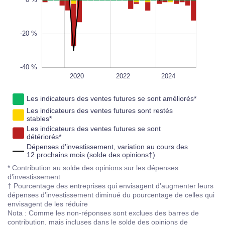
0 %
-20 %
-40 %
2023
2021
2019
2026
2026
L
2020
2022
2024
Les indicateurs des ventes futures se sont améliorés*
Les indicateurs des ventes futures sont restés
stables*
Les indicateurs des ventes futures se sont
détériorés*
Dépenses d’investissement, variation au cours des
12 prochains mois (solde des opinions†)
* Contribution au solde des opinions sur les dépenses
d’investissement
† Pourcentage des entreprises qui envisagent d’augmenter leurs
dépenses d’investissement diminué du pourcentage de celles qui
envisagent de les réduire
Nota : Comme les non-réponses sont exclues des barres de
contribution, mais incluses dans le solde des opinions de