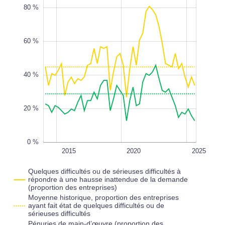
80 %
60 %
100 %
L
40 %
20 %
0 %
2022
2018
2030
2026
L
2015
2020
2025
Quelques difficultés ou de sérieuses difficultés à
répondre à une hausse inattendue de la demande
(proportion des entreprises)
Moyenne historique, proportion des entreprises
ayant fait état de quelques difficultés ou de
sérieuses difficultés
Pénuries de main-d’œuvre (proportion des