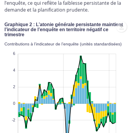
l’enquête, ce qui reflète la faiblesse persistante de la
demande et la planification prudente.
Graphique 2 : L’atonie générale persistante maintient
l’indicateur de l’enquête en territoire négatif ce
trimestre
Contributions à l’indicateur de l’enquête (unités standardisées)
-10
-8
8
6
4
2
-6
0
L
100%
-2