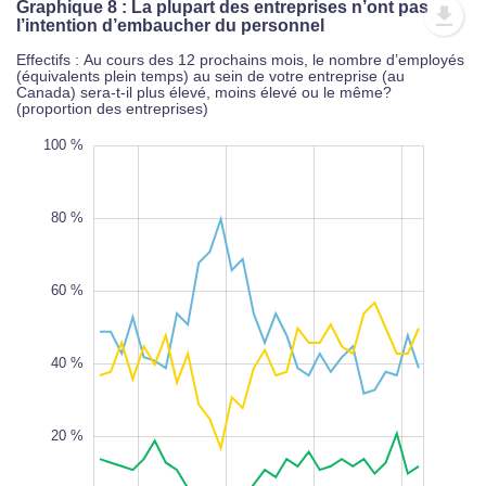
Graphique 8 : La plupart des entreprises n’ont pas
l’intention d’embaucher du personnel
Effectifs : Au cours des 12 prochains mois, le nombre d’employés
(équivalents plein temps) au sein de votre entreprise (au
Canada) sera-t-il plus élevé, moins élevé ou le même?
(proportion des entreprises)
0 %
0 %
0 %
0 %
0 %
0 %
100 %
80 %
60 %
100 %
L
100%
40 %
20 %