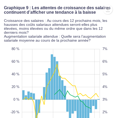
Graphique 9 : Les attentes de croissance des salaires
continuent d’afficher une tendance à la baisse
Croissance des salaires : Au cours des 12 prochains mois, les
hausses des coûts salariaux attendues seront-elles plus
élevées, moins élevées ou du même ordre que dans les 12
derniers mois?
Augmentation salariale attendue : Quelle sera l’augmentation
salariale moyenne au cours de la prochaine année?
0 %
0 %
-2%
8%
0 %
80 %
7%
-1%
60 %
6%
40 %
5%
20 %
4%
-60 %
1%
100%
0 %
3%
-20 %
2%