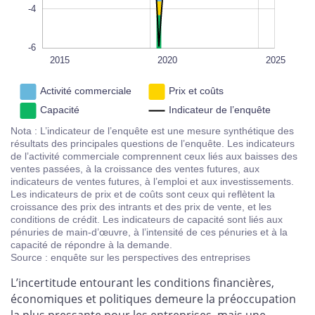
-4
-6
2018
2016
2014
2030
2015
L
2020
2025
Activité commerciale
Prix et coûts
Capacité
Indicateur de l’enquête
Nota : L’indicateur de l’enquête est une mesure synthétique des
résultats des principales questions de l’enquête. Les indicateurs
de l’activité commerciale comprennent ceux liés aux baisses des
ventes passées, à la croissance des ventes futures, aux
indicateurs de ventes futures, à l’emploi et aux investissements.
Les indicateurs de prix et de coûts sont ceux qui reflètent la
croissance des prix des intrants et des prix de vente, et les
conditions de crédit. Les indicateurs de capacité sont liés aux
pénuries de main-d’œuvre, à l’intensité de ces pénuries et à la
capacité de répondre à la demande.
Source : enquête sur les perspectives des entreprises
L’incertitude entourant les conditions financières,
économiques et politiques demeure la préoccupation
la plus pressante pour les entreprises, mais une