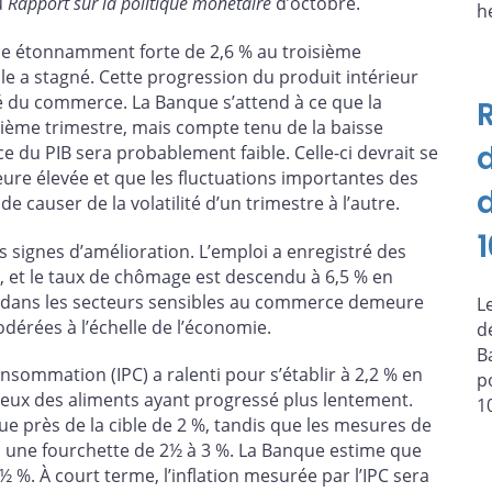
u
Rapport sur la politique monétaire
d’octobre.
he
ce étonnamment forte de 2,6 % au troisième
le a stagné. Cette progression du produit intérieur
lité du commerce. La Banque s’attend à ce que la
ième trimestre, mais compte tenu de la baisse
ce du PIB sera probablement faible. Celle-ci devrait se
ure élevée et que les fluctuations importantes des
d
causer de la volatilité d’un trimestre à l’autre.
 signes d’amélioration. L’emploi a enregistré des
s, et le taux de chômage est descendu à 6,5 % en
 dans les secteurs sensibles au commerce demeure
L
dérées à l’échelle de l’économie.
d
B
consommation (IPC) a ralenti pour s’établir à 2,2 % en
p
 ceux des aliments ayant progressé plus lentement.
1
tue près de la cible de 2 %, tandis que les mesures de
s une fourchette de 2½ à 3 %. La Banque estime que
½ %. À court terme, l’inflation mesurée par l’IPC sera