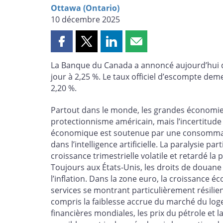
Ottawa (Ontario)
10 décembre 2025
Partager
Partager
Partager
Partager
cette
cette
cette
cette
La Banque du Canada a annoncé aujourd’hui qu
page
page
page
page
jour à 2,25 %. Le taux officiel d’escompte dem
sur
sur
sur
par
2,20 %.
Facebook
X
LinkedIn
courriel
Partout dans le monde, les grandes économies
protectionnisme américain, mais l’incertitude 
économique est soutenue par une consommati
dans l’intelligence artificielle. La paralysie 
croissance trimestrielle volatile et retardé l
Toujours aux États-Unis, les droits de douane
l’inflation. Dans la zone euro, la croissance 
services se montrant particulièrement résilie
compris la faiblesse accrue du marché du loge
financières mondiales, les prix du pétrole et 