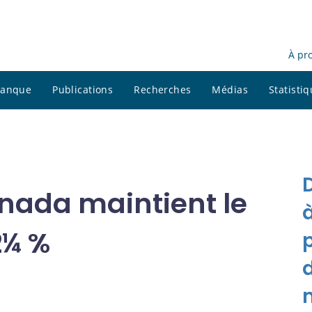
À pr
 banque
Publications
Recherches
Médias
Statisti
nada maintient le
2¼ %