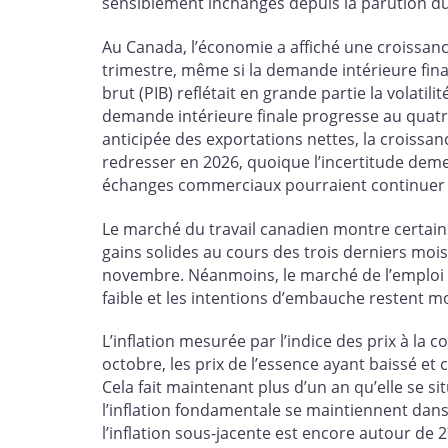
sensiblement inchangés depuis la parution d
Au Canada, l’économie a affiché une croissan
trimestre, même si la demande intérieure fina
brut (PIB) reflétait en grande partie la volati
demande intérieure finale progresse au quatr
anticipée des exportations nettes, la croissan
redresser en 2026, quoique l’incertitude deme
échanges commerciaux pourraient continuer de 
Le marché du travail canadien montre certains
gains solides au cours des trois derniers moi
novembre. Néanmoins, le marché de l’emploi
faible et les intentions d’embauche restent mo
L’inflation mesurée par l’indice des prix à la 
octobre, les prix de l’essence ayant baissé et
Cela fait maintenant plus d’un an qu’elle se si
l’inflation fondamentale se maintiennent dan
l’inflation sous-jacente est encore autour de 2