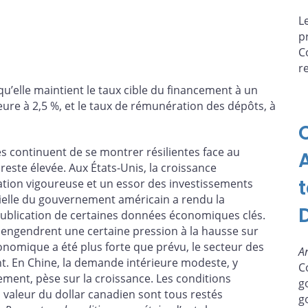
L
p
C
r
’elle maintient le taux cible du financement à un
eure à 2,5 %, et le taux de rémunération des dépôts, à
 continuent de se montrer résilientes face au
reste élevée. Aux États-Unis, la croissance
on vigoureuse et un essor des investissements
partielle du gouvernement américain a rendu la
a publication de certaines données économiques clés.
 engendrent une certaine pression à la hausse sur
économique a été plus forte que prévu, le secteur des
A
nt. En Chine, la demande intérieure modeste, y
C
ment, pèse sur la croissance. Les conditions
g
la valeur du dollar canadien sont tous restés
g