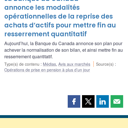
annonce les modalités
opérationnelles de la reprise des
achats d’actifs pour mettre fin au
resserrement quantitatif
Aujourd’hui, la Banque du Canada annonce son plan pour
achever la normalisation de son bilan, et ainsi mettre fin au
resserrement quantitatif.
Type(s) de contenu
:
Médias
,
Avis aux marchés
Source(s)
:
Opérations de prise en pension à plus d’un jour
Partager
Partager
Partager
Part
cette
cette
cette
cette
page
page
page
page
sur
sur
sur
par