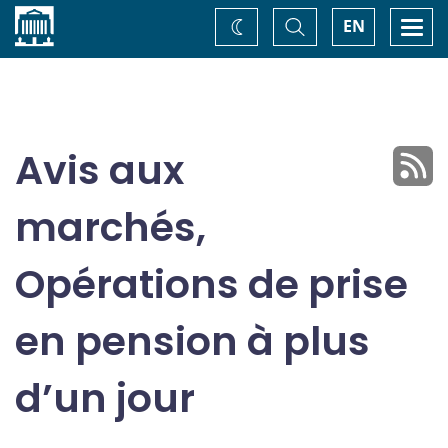
Accueil
Basculer
Togg
EN
Changez
la
navi
recherche
de
thème
Avis aux
marchés,
Opérations de prise
en pension à plus
d’un jour