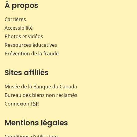
Facebook
X
LinkedIn
courr
À propos
Carrières
Accessibilité
Photos et vidéos
Ressources éducatives
Prévention de la fraude
Sites affiliés
Musée de la Banque du Canada
Bureau des biens non réclamés
Connexion
FSP
Mentions légales
Conditions d’utilisation