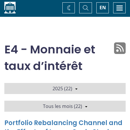
Accueil
Basculer
Togg
EN
Changez
la
navi
recherche
de
thème
E4 - Monnaie et
taux d’intérêt
2025 (22)
Tous les mois (22)
Portfolio Rebalancing Channel and