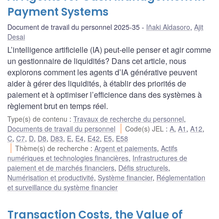
Payment Systems
Document de travail du personnel 2025-35
Iñaki Aldasoro
,
Ajit
Desai
L’intelligence artificielle (IA) peut-elle penser et agir comme
un gestionnaire de liquidités? Dans cet article, nous
explorons comment les agents d’IA générative peuvent
aider à gérer des liquidités, à établir des priorités de
paiement et à optimiser l’efficience dans des systèmes à
règlement brut en temps réel.
Type(s) de contenu
:
Travaux de recherche du personnel
,
Documents de travail du personnel
Code(s) JEL
:
A
,
A1
,
A12
,
C
,
C7
,
D
,
D8
,
D83
,
E
,
E4
,
E42
,
E5
,
E58
Thème(s) de recherche
:
Argent et paiements
,
Actifs
numériques et technologies financières
,
Infrastructures de
paiement et de marchés financiers
,
Défis structurels
,
Numérisation et productivité
,
Système financier
,
Réglementation
et surveillance du système financier
Transaction Costs, the Value of