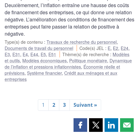
Deuxièmement, l’inflation entraîne une hausse des coûts
de financement des entreprises, ce qui donne une relation
négative. L’amélioration des conditions de financement des
entreprises peut faire passer la relation de positive à
négative.
Type(s) de contenu
:
Travaux de recherche du personnel
,
Documents de travail du personnel
Code(s) JEL
:
E
,
E2
,
E24
,
E3
,
E31
,
E4
,
E44
,
E5
,
E51
Thème(s) de recherche
:
Modèles
et outils
,
Modèles économiques
,
Politique monétaire
,
Dynamique
de l’inflation et pressions inflationnistes
,
Économie réelle et
prévisions
,
Système financier
,
Crédit aux ménages et aux
entreprises
1
2
3
Suivant »
Partager
Partager
Partager
Part
cette
cette
cette
cette