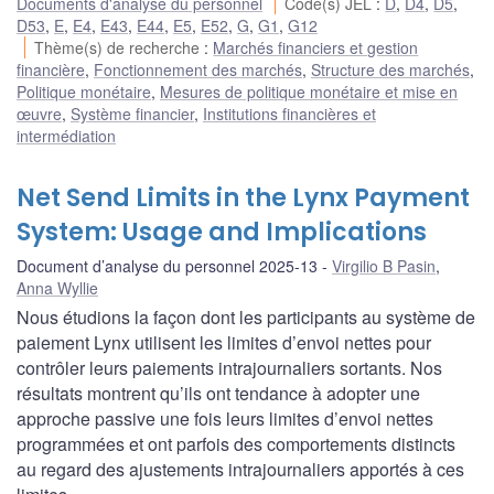
Documents d'analyse du personnel
Code(s) JEL
:
D
,
D4
,
D5
,
D53
,
E
,
E4
,
E43
,
E44
,
E5
,
E52
,
G
,
G1
,
G12
Thème(s) de recherche
:
Marchés financiers et gestion
financière
,
Fonctionnement des marchés
,
Structure des marchés
,
Politique monétaire
,
Mesures de politique monétaire et mise en
œuvre
,
Système financier
,
Institutions financières et
intermédiation
Net Send Limits in the Lynx Payment
System: Usage and Implications
Document d’analyse du personnel 2025-13
Virgilio B Pasin
,
Anna Wyllie
Nous étudions la façon dont les participants au système de
paiement Lynx utilisent les limites d’envoi nettes pour
contrôler leurs paiements intrajournaliers sortants. Nos
résultats montrent qu’ils ont tendance à adopter une
approche passive une fois leurs limites d’envoi nettes
programmées et ont parfois des comportements distincts
au regard des ajustements intrajournaliers apportés à ces