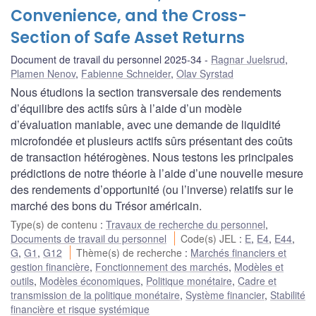
Convenience, and the Cross-
Section of Safe Asset Returns
Document de travail du personnel 2025-34
Ragnar Juelsrud
,
Plamen Nenov
,
Fabienne Schneider
,
Olav Syrstad
Nous étudions la section transversale des rendements
d’équilibre des actifs sûrs à l’aide d’un modèle
d’évaluation maniable, avec une demande de liquidité
microfondée et plusieurs actifs sûrs présentant des coûts
de transaction hétérogènes. Nous testons les principales
prédictions de notre théorie à l’aide d’une nouvelle mesure
des rendements d’opportunité (ou l’inverse) relatifs sur le
marché des bons du Trésor américain.
Type(s) de contenu
:
Travaux de recherche du personnel
,
Documents de travail du personnel
Code(s) JEL
:
E
,
E4
,
E44
,
G
,
G1
,
G12
Thème(s) de recherche
:
Marchés financiers et
gestion financière
,
Fonctionnement des marchés
,
Modèles et
outils
,
Modèles économiques
,
Politique monétaire
,
Cadre et
transmission de la politique monétaire
,
Système financier
,
Stabilité
financière et risque systémique