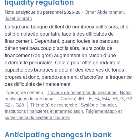
liquidity regulation
Note analytique du personnel 2025-28
Omar Abdelrahman
,
Josef Schroth
Lorsqu’une banque détient de nombreux actifs sûrs, elle
est bien placée pour faire face à des difficultés de
financement. Cependant, quand toutes les banques
détiennent beaucoup d’actifs sûrs, leurs coûts de
financement (de gros) augmentent en raison d’une
externalité pécuniaire. Cela a pour effet de réduire la
capacité des banques à détenir des réserves de fonds
propres et donc, paradoxalement, d’accroître la fréquence
des difficultés de financement.
Type(s) de contenu
:
Travaux de recherche du personnel
,
Notes
analytiques du personnel
Code(s) JEL
:
E
,
E4
,
E44
,
E6
,
G
,
G2
,
G21
,
G28
Thème(s) de recherche
:
Système financier
,
Institutions financières et intermédiation
,
Réglementation et
surveillance du système financier
Anticipating changes in bank