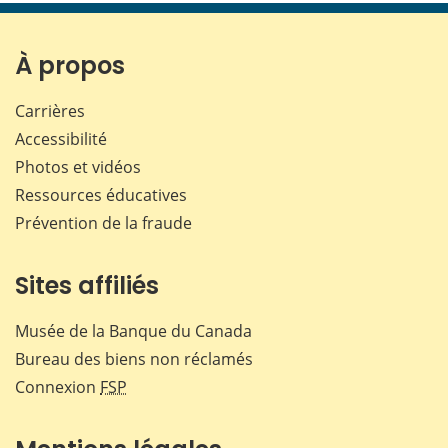
page
page
page
page
sur
sur
sur
par
Facebook
X
LinkedIn
courr
À propos
Carrières
Accessibilité
Photos et vidéos
Ressources éducatives
Prévention de la fraude
Sites affiliés
Musée de la Banque du Canada
Bureau des biens non réclamés
Connexion
FSP