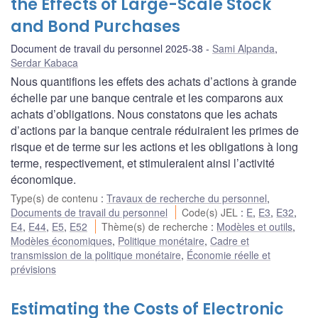
the Effects of Large-Scale Stock
and Bond Purchases
Document de travail du personnel 2025-38
Sami Alpanda
,
Serdar Kabaca
Nous quantifions les effets des achats d’actions à grande
échelle par une banque centrale et les comparons aux
achats d’obligations. Nous constatons que les achats
d’actions par la banque centrale réduiraient les primes de
risque et de terme sur les actions et les obligations à long
terme, respectivement, et stimuleraient ainsi l’activité
économique.
Type(s) de contenu
:
Travaux de recherche du personnel
,
Documents de travail du personnel
Code(s) JEL
:
E
,
E3
,
E32
,
E4
,
E44
,
E5
,
E52
Thème(s) de recherche
:
Modèles et outils
,
Modèles économiques
,
Politique monétaire
,
Cadre et
transmission de la politique monétaire
,
Économie réelle et
prévisions
Estimating the Costs of Electronic