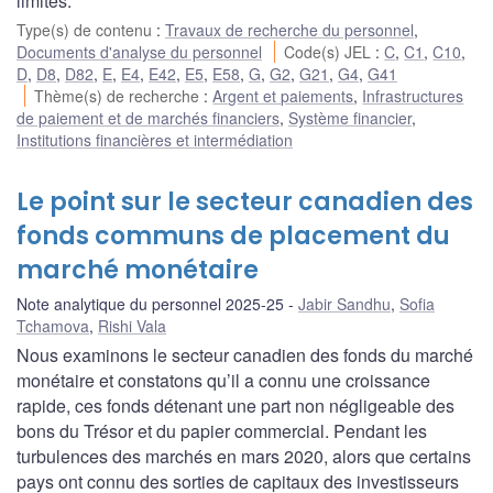
limites.
Type(s) de contenu
:
Travaux de recherche du personnel
,
Documents d'analyse du personnel
Code(s) JEL
:
C
,
C1
,
C10
,
D
,
D8
,
D82
,
E
,
E4
,
E42
,
E5
,
E58
,
G
,
G2
,
G21
,
G4
,
G41
Thème(s) de recherche
:
Argent et paiements
,
Infrastructures
de paiement et de marchés financiers
,
Système financier
,
Institutions financières et intermédiation
Le point sur le secteur canadien des
fonds communs de placement du
marché monétaire
Note analytique du personnel 2025-25
Jabir Sandhu
,
Sofia
Tchamova
,
Rishi Vala
Nous examinons le secteur canadien des fonds du marché
monétaire et constatons qu’il a connu une croissance
rapide, ces fonds détenant une part non négligeable des
bons du Trésor et du papier commercial. Pendant les
turbulences des marchés en mars 2020, alors que certains
pays ont connu des sorties de capitaux des investisseurs