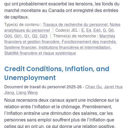
qui ont probablement exacerbé les tensions, les fonds du
marché monétaire au Canada ont enregistré des entrées
de capitaux.
Type(s) de contenu
:
Travaux de recherche du personnel
,
Notes
analytiques du personnel
Code(s) JEL
:
E
,
E4
,
E40
,
G
,
G0
,
G00
,
G01
,
G1
,
G2
,
G23
Thème(s) de recherche
:
Marchés
financiers et gestion financière
,
Fonctionnement des marchés
,
Système financier
,
Institutions financières et intermédiation
,
Stabilité financière et risque systémique
Credit Conditions, Inflation, and
Unemployment
Document de travail du personnel 2025-26
Chao Gu
,
Janet Hua
Jiang
,
Liang Wang
Nous recensons deux canaux ayant une incidence sur la
relation entre l’inflation et le chômage. Premièrement,
l’inflation entraîne une diminution des salaires, car les
personnes sans emploi souffrent plus de l’inflation que
celles qui en ont un, ce qui donne une relation positive.