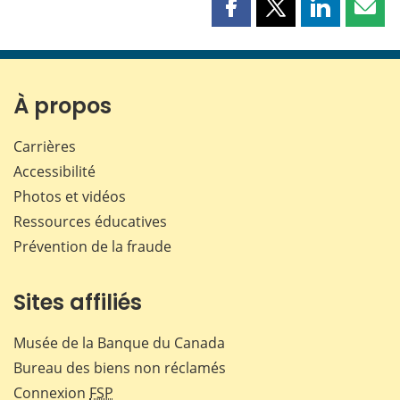
Partager
Partager
Partager
Part
cette
cette
cette
cette
page
page
page
page
sur
sur
sur
par
Facebook
X
LinkedIn
courr
À propos
Carrières
Accessibilité
Photos et vidéos
Ressources éducatives
Prévention de la fraude
Sites affiliés
Musée de la Banque du Canada
Bureau des biens non réclamés
Connexion
FSP