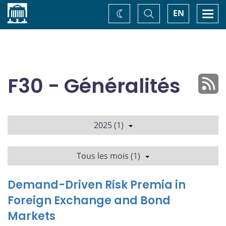
Accueil
Basculer
Togg
EN
Changez
la
navi
recherche
de
thème
F30 - Généralités
2025 (1)
Tous les mois (1)
Demand-Driven Risk Premia in
Foreign Exchange and Bond
Markets