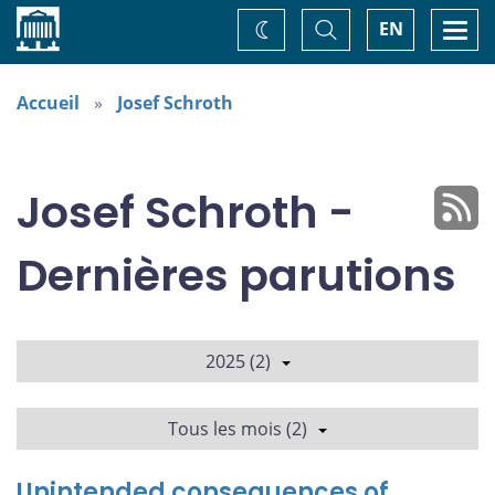
Accueil
Basculer
Togg
EN
Changez
la
navi
recherche
de
thème
Accueil
Josef Schroth
Josef Schroth -
Dernières parutions
2025 (2)
Tous les mois (2)
Unintended consequences of