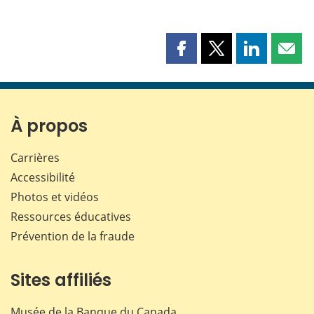
Partager
Partager
Partager
Part
cette
cette
cette
cette
page
page
page
page
sur
sur
sur
par
Facebook
X
LinkedIn
courr
À propos
Carrières
Accessibilité
Photos et vidéos
Ressources éducatives
Prévention de la fraude
Sites affiliés
Musée de la Banque du Canada