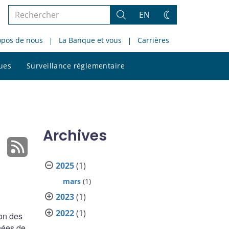
Rechercher
EN
Rechercher
Changez
dans
de
opos de nous
La Banque et vous
Carrières
le
thème
site
Rechercher
ques
Surveillance réglementaire
dans
le
site
Archives
2025
(1)
mars
(1)
2023
(1)
2022
(1)
ion des
nnées de