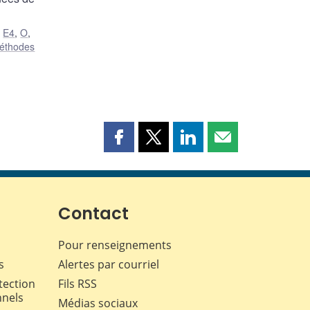
,
E4
,
O
,
éthodes
Partager
Partager
Partager
Partager
cette
cette
cette
cette
page
page
page
page
sur
sur
sur
par
Facebook
X
LinkedIn
courriel
Contact
Pour renseignements
s
Alertes par courriel
tection
Fils RSS
nnels
Médias sociaux