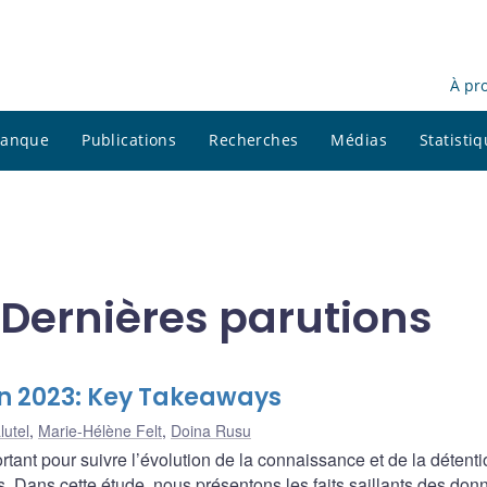
À pr
 banque
Publications
Recherches
Médias
Statisti
 Dernières parutions
n 2023: Key Takeaways
lutel
,
Marie-Hélène Felt
,
Doina Rusu
ortant pour suivre l’évolution de la connaissance et de la détent
ns. Dans cette étude, nous présentons les faits saillants des do