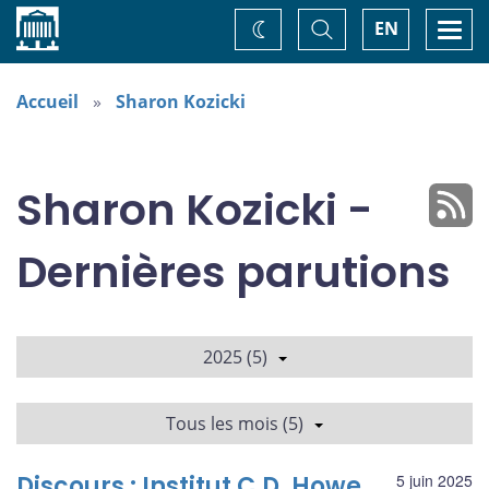
Accueil
Basculer
Togg
EN
Changez
la
navi
recherche
de
thème
Accueil
Sharon Kozicki
Sharon Kozicki -
Dernières parutions
2025 (5)
Tous les mois (5)
Discours : Institut C.D. Howe
5 juin 2025