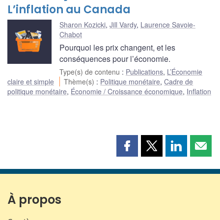
L’inflation au Canada
Sharon Kozicki
,
Jill Vardy
,
Laurence Savoie-
Chabot
Pourquoi les prix changent, et les
conséquences pour l’économie.
Type(s) de contenu
:
Publications
,
L’Économie
claire et simple
Thème(s)
:
Politique monétaire
,
Cadre de
politique monétaire
,
Économie / Croissance économique
,
Inflation
Partager
Partager
Partager
Part
cette
cette
cette
cette
page
page
page
page
sur
sur
sur
par
Facebook
X
LinkedIn
courr
À propos