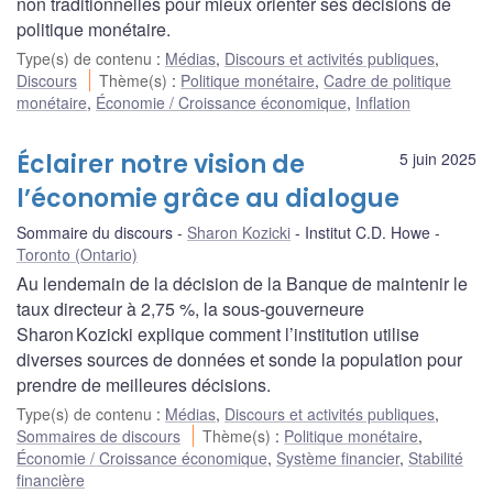
non traditionnelles pour mieux orienter ses décisions de
politique monétaire.
Type(s) de contenu
:
Médias
,
Discours et activités publiques
,
Discours
Thème(s)
:
Politique monétaire
,
Cadre de politique
monétaire
,
Économie / Croissance économique
,
Inflation
Éclairer notre vision de
5 juin 2025
l’économie grâce au dialogue
Sommaire du discours
Sharon Kozicki
Institut C.D. Howe
Toronto (Ontario)
Au lendemain de la décision de la Banque de maintenir le
taux directeur à 2,75 %, la sous-gouverneure
Sharon Kozicki explique comment l’institution utilise
diverses sources de données et sonde la population pour
prendre de meilleures décisions.
Type(s) de contenu
:
Médias
,
Discours et activités publiques
,
Sommaires de discours
Thème(s)
:
Politique monétaire
,
Économie / Croissance économique
,
Système financier
,
Stabilité
financière