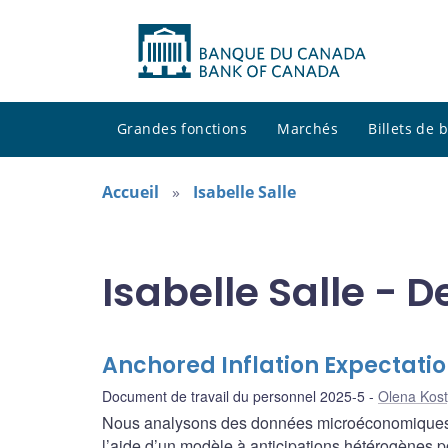
Grandes fonctions
Marchés
Billets de
Accueil
Isabelle Salle
Isabelle Salle - 
Anchored Inflation Expectati
Document de travail du personnel 2025-5
Olena Kos
Nous analysons des données microéconomiques t
l’aide d’un modèle à anticipations hétérogènes po