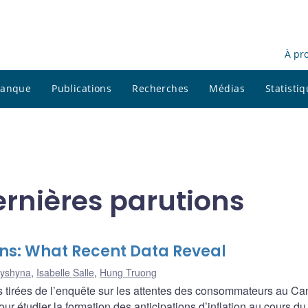
À pr
 banque
Publications
Recherches
Médias
Statisti
Dernières parutions
ons: What Recent Data Reveal
tyshyna
,
Isabelle Salle
,
Hung Truong
irées de l’enquête sur les attentes des consommateurs au Ca
ur étudier la formation des anticipations d’inflation au cours du