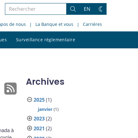
Rechercher
EN
Rechercher
Changez
dans
de
opos de nous
La Banque et vous
Carrières
le
thème
site
Rechercher
ques
Surveillance réglementaire
dans
le
site
Archives
2025
(1)
janvier
(1)
2023
(2)
2021
(2)
nada à
 cycle