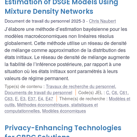
Estimation of DSGE Models Using
Mixture Density Networks
Document de travail du personnel 2025-3
Chris Naubert
J’élabore une méthode d’estimation bayésienne pour les
modèles macroéconomiques non linéaires résolus
globalement. Cette méthode utilise un réseau de densité
de mélange comme approximation de la distribution des
états initiaux. Le réseau de densité de mélange augmente
la fiabilité de l’inférence postérieure, par rapport à une
situation où les états initiaux sont paramétrés à leurs
valeurs de régime permanent.
Type(s) de contenu
:
Travaux de recherche du personnel
,
Documents de travail du personnel
Code(s) JEL
:
C
,
C6
,
C61
,
C63
,
E
,
E3
,
E37
,
E4
,
E47
Thème(s) de recherche
:
Modèles et
outils
,
Méthodes économétriques, statistiques et
computationnelles
,
Modèles économiques
Privacy-Enhancing Technologies