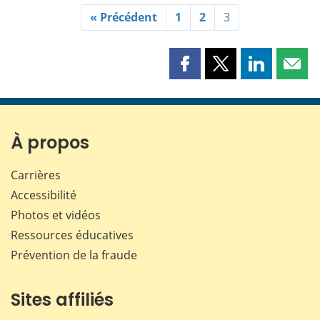
« Précédent
1
2
3
Partager
Partager
Partager
Part
cette
cette
cette
cette
page
page
page
page
sur
sur
sur
par
Facebook
X
LinkedIn
courr
À propos
Carrières
Accessibilité
Photos et vidéos
Ressources éducatives
Prévention de la fraude
Sites affiliés