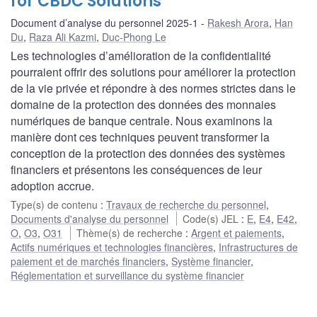
for CBDC Solutions
Document d’analyse du personnel 2025-1
Rakesh Arora
,
Han
Du
,
Raza Ali Kazmi
,
Duc-Phong Le
Les technologies d’amélioration de la confidentialité
pourraient offrir des solutions pour améliorer la protection
de la vie privée et répondre à des normes strictes dans le
domaine de la protection des données des monnaies
numériques de banque centrale. Nous examinons la
manière dont ces techniques peuvent transformer la
conception de la protection des données des systèmes
financiers et présentons les conséquences de leur
adoption accrue.
Type(s) de contenu
:
Travaux de recherche du personnel
,
Documents d'analyse du personnel
Code(s) JEL
:
E
,
E4
,
E42
,
O
,
O3
,
O31
Thème(s) de recherche
:
Argent et paiements
,
Actifs numériques et technologies financières
,
Infrastructures de
paiement et de marchés financiers
,
Système financier
,
Réglementation et surveillance du système financier