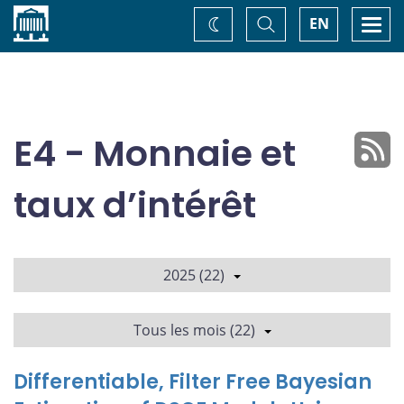
Accueil
Basculer
Togg
EN
Changez
la
navi
recherche
de
thème
E4 - Monnaie et
taux d’intérêt
2025 (22)
Tous les mois (22)
Differentiable, Filter Free Bayesian