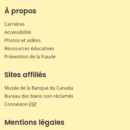
sur
sur
sur
par
Facebook
X
LinkedIn
courr
À propos
Carrières
Accessibilité
Photos et vidéos
Ressources éducatives
Prévention de la fraude
Sites affiliés
Musée de la Banque du Canada
Bureau des biens non réclamés
Connexion
FSP
Mentions légales