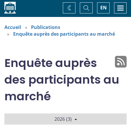
Accueil
Basculer
Togg
EN
Changez
la
navi
recherche
de
thème
Accueil
Publications
Enquête auprès des participants au marché
Enquête auprès
des participants au
marché
2026 (3)