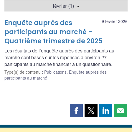
février (1)
Enquête auprès des
9 février 2026
participants au marché –
Quatrième trimestre de 2025
Les résultats de l’enquête auprès des participants au
marché sont basés sur les réponses d’environ 27
participants au marché financier à un questionnaire.
Type(s) de contenu
:
Publications
,
Enquête auprès des
participants au marché
Partager
Partager
Partager
Part
cette
cette
cette
cette
page
page
page
page