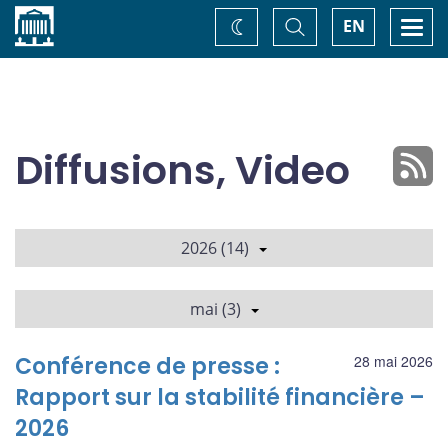
Accueil
Basculer
Togg
EN
Changez
la
navi
recherche
de
thème
Diffusions, Video
2026 (14)
mai (3)
Conférence de presse :
28 mai 2026
Rapport sur la stabilité financière –
2026