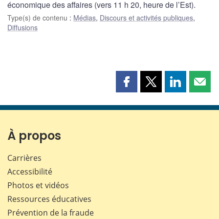
économique des affaires (vers 11 h 20, heure de l’Est).
Type(s) de contenu
:
Médias
,
Discours et activités publiques
,
Diffusions
Partager
Partager
Partager
Part
cette
cette
cette
cette
page
page
page
page
sur
sur
sur
par
Facebook
X
LinkedIn
courr
À propos
Carrières
Accessibilité
Photos et vidéos
Ressources éducatives
Prévention de la fraude