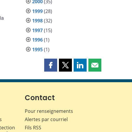
2000
(35)
1999
(28)
la
1998
(32)
1997
(15)
1996
(1)
1995
(1)
Partager
Partager
Partager
Partager
cette
cette
cette
cette
page
page
page
page
sur
sur
sur
par
Facebook
X
LinkedIn
courriel
Contact
Pour renseignements
s
Alertes par courriel
tection
Fils RSS