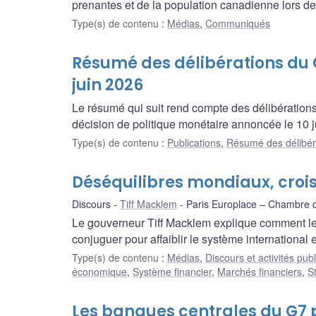
prenantes et de la population canadienne lors de
Type(s) de contenu
:
Médias
,
Communiqués
Résumé des délibérations du Co
juin 2026
Le résumé qui suit rend compte des délibération
décision de politique monétaire annoncée le 10 j
Type(s) de contenu
:
Publications
,
Résumé des délibér
Déséquilibres mondiaux, crois
Discours
Tiff Macklem
Paris Europlace – Chambre
Le gouverneur Tiff Macklem explique comment les
conjuguer pour affaiblir le système international
Type(s) de contenu
:
Médias
,
Discours et activités pub
économique
,
Système financier
,
Marchés financiers
,
St
Les banques centrales du G7 