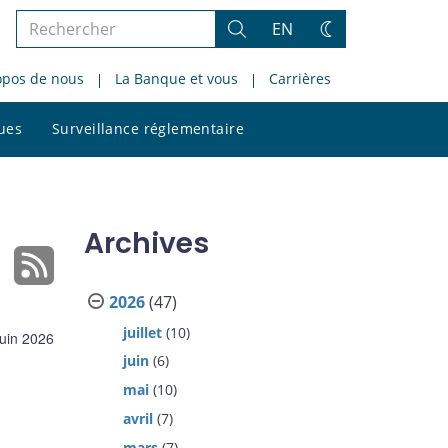
Rechercher
EN
Rechercher
Changez
dans
de
opos de nous
La Banque et vous
Carrières
le
thème
site
Rechercher
ques
Surveillance réglementaire
dans
le
site
Archives
2026
(47)
juillet
(10)
juin 2026
juin
(6)
mai
(10)
avril
(7)
mars
(7)