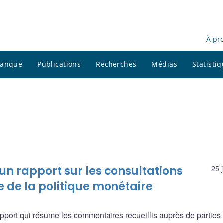
À pr
 banque
Publications
Recherches
Médias
Statisti
n rapport sur les consultations
25 
e de la politique monétaire
port qui résume les commentaires recueillis auprès de parties