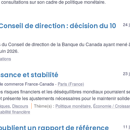
 consultations sur son cadre de politique monétaire.
nseil de direction : décision du 10
24 
s du Conseil de direction de la Banque du Canada ayant mené à
uin 2026.
ations
sance et stabilité
23 
 de commerce France-Canada
Paris (France)
 risques financiers et les déséquilibres mondiaux pourraient s
 et présente les ajustements nécessaires pour le maintenir solide
liques
,
Discours
Thème(s)
:
Politique monétaire
,
Économie / Croissa
abilité financière
publient un rapport de référence
11 