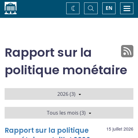
Accueil
Basculer
Togg
EN
Changez
la
navi
recherche
de
thème
Rapport sur la
politique monétaire
2026 (3)
Tous les mois (3)
Rapport sur la politique
15 juillet 2026