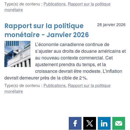
Type(s) de contenu
:
Publications
,
Rapport sur la politique
monétaire
Rapport sur la politique
28 janvier 2026
monétaire - Janvier 2026
L’économie canadienne continue de
s’ajuster aux droits de douane américains et
au nouveau contexte commercial. Cet
ajustement prendra du temps, et la
croissance devrait être modeste. L’inflation
devrait demeurer près de la cible de 2 %.
Type(s) de contenu
:
Publications
,
Rapport sur la politique
monétaire
Partager
Partager
Partager
Part