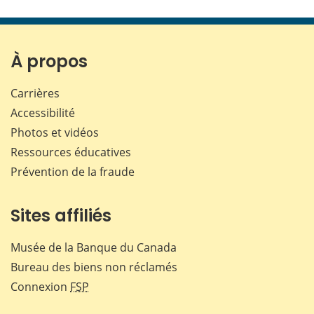
cette
cette
cette
cette
page
page
page
page
sur
sur
sur
par
Facebook
X
LinkedIn
courr
À propos
Carrières
Accessibilité
Photos et vidéos
Ressources éducatives
Prévention de la fraude
Sites affiliés
Musée de la Banque du Canada
Bureau des biens non réclamés
Connexion
FSP