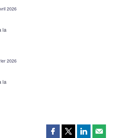
vril 2026
 la
rier 2026
 la
Partager
Partager
Partager
Partager