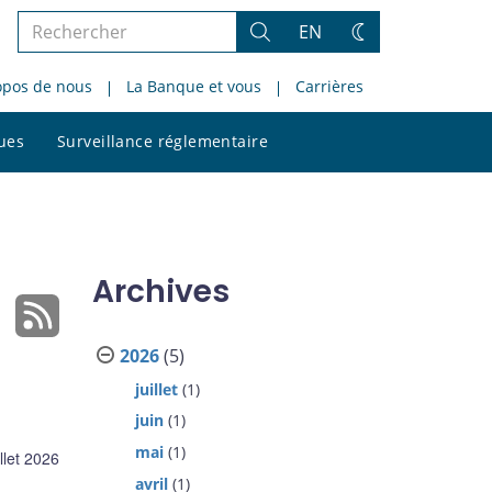
Rechercher
EN
Rechercher
Changez
dans
de
opos de nous
La Banque et vous
Carrières
le
thème
site
Rechercher
ques
Surveillance réglementaire
dans
le
site
Archives
2026
(5)
juillet
(1)
juin
(1)
mai
(1)
illet 2026
avril
(1)