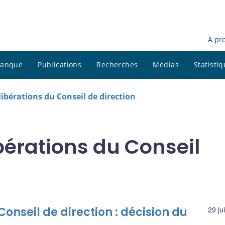
À pr
 banque
Publications
Recherches
Médias
Statisti
ibérations du Conseil de direction
érations du Conseil
onseil de direction : décision du
29 ju