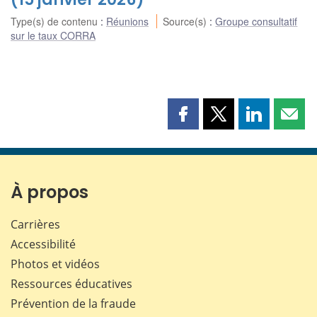
Type(s) de contenu
:
Réunions
Source(s)
:
Groupe consultatif
sur le taux CORRA
Partager
Partager
Partager
Part
cette
cette
cette
cette
page
page
page
page
sur
sur
sur
par
Facebook
X
LinkedIn
courr
À propos
Carrières
Accessibilité
Photos et vidéos
Ressources éducatives
Prévention de la fraude