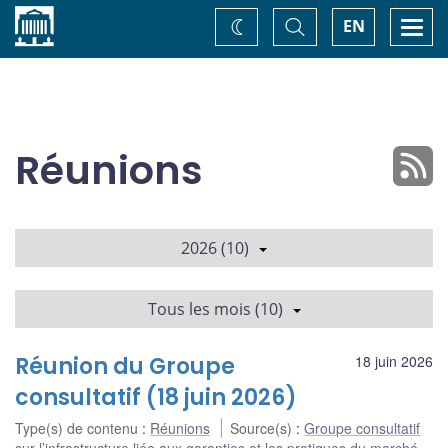
Accueil
Basculer
Togg
EN
Changez
la
navi
recherche
de
thème
Réunions
2026 (10)
Tous les mois (10)
Réunion du Groupe
18 juin 2026
consultatif (18 juin 2026)
Type(s) de contenu
:
Réunions
Source(s)
:
Groupe consultatif
sur l’infrastructure liée aux garanties et les pratiques du marché