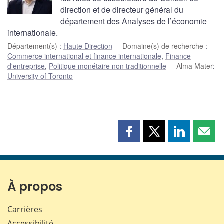
direction et de directeur général du
département des Analyses de l’économie
internationale.
Département(s)
:
Haute Direction
Domaine(s) de recherche
:
Commerce international et finance internationale
,
Finance
d'entreprise
,
Politique monétaire non traditionnelle
Alma Mater
:
University of Toronto
Partager
Partager
Partager
Part
cette
cette
cette
cette
page
page
page
page
sur
sur
sur
par
Facebook
X
LinkedIn
courr
À propos
Carrières
Accessibilité