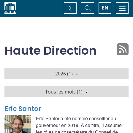
Accueil
Basculer
Togg
EN
Changez
la
navi
recherche
de
thème
Haute Direction
2026 (1)
Tous les mois (1)
Eric Santor
Eric Santor a été nommé conseiller du
gouverneur en 2019. À ce titre, il assume
les rôles de cosecrétaire du Conseil de