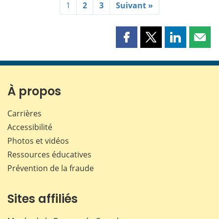
1
2
3
Suivant »
Partager
Partager
Partager
Part
cette
cette
cette
cette
page
page
page
page
sur
sur
sur
par
Facebook
X
LinkedIn
courr
À propos
Carrières
Accessibilité
Photos et vidéos
Ressources éducatives
Prévention de la fraude
Sites affiliés