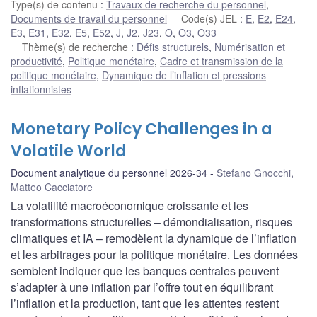
Type(s) de contenu
:
Travaux de recherche du personnel
,
Documents de travail du personnel
Code(s) JEL
:
E
,
E2
,
E24
,
E3
,
E31
,
E32
,
E5
,
E52
,
J
,
J2
,
J23
,
O
,
O3
,
O33
Thème(s) de recherche
:
Défis structurels
,
Numérisation et
productivité
,
Politique monétaire
,
Cadre et transmission de la
politique monétaire
,
Dynamique de l’inflation et pressions
inflationnistes
Monetary Policy Challenges in a
Volatile World
Document analytique du personnel 2026-34
Stefano Gnocchi
,
Matteo Cacciatore
La volatilité macroéconomique croissante et les
transformations structurelles – démondialisation, risques
climatiques et IA – remodèlent la dynamique de l’inflation
et les arbitrages pour la politique monétaire. Les données
semblent indiquer que les banques centrales peuvent
s’adapter à une inflation par l’offre tout en équilibrant
l’inflation et la production, tant que les attentes restent