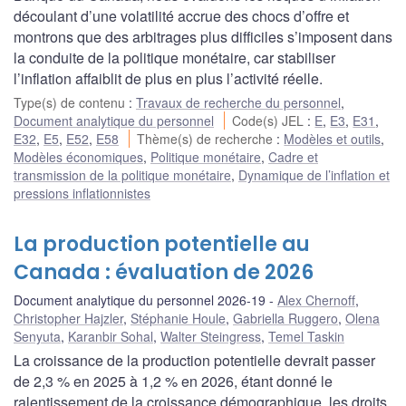
découlant d’une volatilité accrue des chocs d’offre et
montrons que des arbitrages plus difficiles s’imposent dans
la conduite de la politique monétaire, car stabiliser
l’inflation affaiblit de plus en plus l’activité réelle.
Type(s) de contenu
:
Travaux de recherche du personnel
,
Document analytique du personnel
Code(s) JEL
:
E
,
E3
,
E31
,
E32
,
E5
,
E52
,
E58
Thème(s) de recherche
:
Modèles et outils
,
Modèles économiques
,
Politique monétaire
,
Cadre et
transmission de la politique monétaire
,
Dynamique de l’inflation et
pressions inflationnistes
La production potentielle au
Canada : évaluation de 2026
Document analytique du personnel 2026-19
Alex Chernoff
,
Christopher Hajzler
,
Stéphanie Houle
,
Gabriella Ruggero
,
Olena
Senyuta
,
Karanbir Sohal
,
Walter Steingress
,
Temel Taskin
La croissance de la production potentielle devrait passer
de 2,3 % en 2025 à 1,2 % en 2026, étant donné le
ralentissement de la croissance démographique, les droits