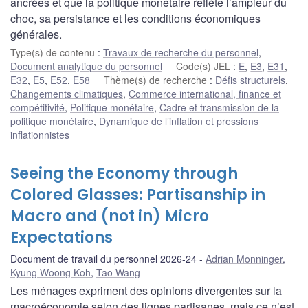
ancrées et que la politique monétaire reflète l’ampleur du
choc, sa persistance et les conditions économiques
générales.
Type(s) de contenu
:
Travaux de recherche du personnel
,
Document analytique du personnel
Code(s) JEL
:
E
,
E3
,
E31
,
E32
,
E5
,
E52
,
E58
Thème(s) de recherche
:
Défis structurels
,
Changements climatiques
,
Commerce international, finance et
compétitivité
,
Politique monétaire
,
Cadre et transmission de la
politique monétaire
,
Dynamique de l’inflation et pressions
inflationnistes
Seeing the Economy through
Colored Glasses: Partisanship in
Macro and (not in) Micro
Expectations
Document de travail du personnel 2026-24
Adrian Monninger
,
Kyung Woong Koh
,
Tao Wang
Les ménages expriment des opinions divergentes sur la
macroéconomie selon des lignes partisanes, mais ce n’est