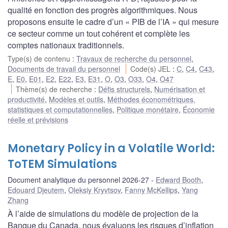
qualité en fonction des progrès algorithmiques. Nous
proposons ensuite le cadre d’un « PIB de l’IA » qui mesure
ce secteur comme un tout cohérent et complète les
comptes nationaux traditionnels.
Type(s) de contenu
:
Travaux de recherche du personnel
,
Documents de travail du personnel
Code(s) JEL
:
C
,
C4
,
C43
,
E
,
E0
,
E01
,
E2
,
E22
,
E3
,
E31
,
O
,
O3
,
O33
,
O4
,
O47
Thème(s) de recherche
:
Défis structurels
,
Numérisation et
productivité
,
Modèles et outils
,
Méthodes économétriques,
statistiques et computationnelles
,
Politique monétaire
,
Économie
réelle et prévisions
Monetary Policy in a Volatile World:
ToTEM Simulations
Document analytique du personnel 2026-27
Edward Booth
,
Edouard Djeutem
,
Oleksiy Kryvtsov
,
Fanny McKellips
,
Yang
Zhang
À l’aide de simulations du modèle de projection de la
Banque du Canada, nous évaluons les risques d’inflation