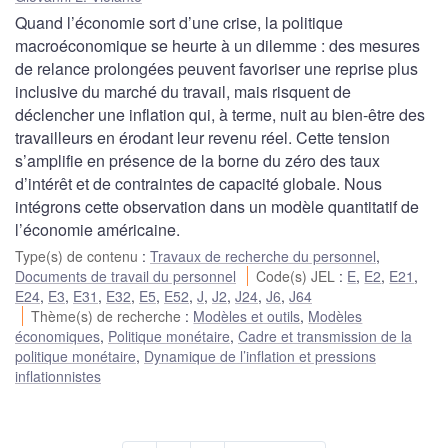
Quand l’économie sort d’une crise, la politique
macroéconomique se heurte à un dilemme : des mesures
de relance prolongées peuvent favoriser une reprise plus
inclusive du marché du travail, mais risquent de
déclencher une inflation qui, à terme, nuit au bien-être des
travailleurs en érodant leur revenu réel. Cette tension
s’amplifie en présence de la borne du zéro des taux
d’intérêt et de contraintes de capacité globale. Nous
intégrons cette observation dans un modèle quantitatif de
l’économie américaine.
Type(s) de contenu
:
Travaux de recherche du personnel
,
Documents de travail du personnel
Code(s) JEL
:
E
,
E2
,
E21
,
E24
,
E3
,
E31
,
E32
,
E5
,
E52
,
J
,
J2
,
J24
,
J6
,
J64
Thème(s) de recherche
:
Modèles et outils
,
Modèles
économiques
,
Politique monétaire
,
Cadre et transmission de la
politique monétaire
,
Dynamique de l’inflation et pressions
inflationnistes