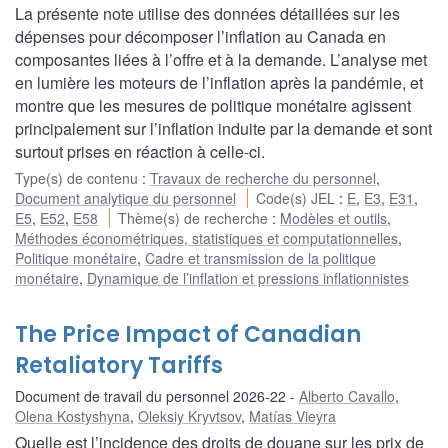
La présente note utilise des données détaillées sur les
dépenses pour décomposer l’inflation au Canada en
composantes liées à l’offre et à la demande. L’analyse met
en lumière les moteurs de l’inflation après la pandémie, et
montre que les mesures de politique monétaire agissent
principalement sur l’inflation induite par la demande et sont
surtout prises en réaction à celle-ci.
Type(s) de contenu
:
Travaux de recherche du personnel
,
Document analytique du personnel
Code(s) JEL
:
E
,
E3
,
E31
,
E5
,
E52
,
E58
Thème(s) de recherche
:
Modèles et outils
,
Méthodes économétriques, statistiques et computationnelles
,
Politique monétaire
,
Cadre et transmission de la politique
monétaire
,
Dynamique de l’inflation et pressions inflationnistes
The Price Impact of Canadian
Retaliatory Tariffs
Document de travail du personnel 2026-22
Alberto Cavallo
,
Olena Kostyshyna
,
Oleksiy Kryvtsov
,
Matías Vieyra
Quelle est l’incidence des droits de douane sur les prix de