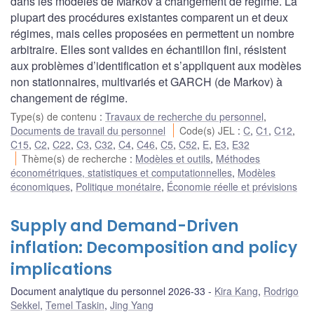
dans les modèles de Markov à changement de régime. La
plupart des procédures existantes comparent un et deux
régimes, mais celles proposées en permettent un nombre
arbitraire. Elles sont valides en échantillon fini, résistent
aux problèmes d’identification et s’appliquent aux modèles
non stationnaires, multivariés et GARCH (de Markov) à
changement de régime.
Type(s) de contenu
:
Travaux de recherche du personnel
,
Documents de travail du personnel
Code(s) JEL
:
C
,
C1
,
C12
,
C15
,
C2
,
C22
,
C3
,
C32
,
C4
,
C46
,
C5
,
C52
,
E
,
E3
,
E32
Thème(s) de recherche
:
Modèles et outils
,
Méthodes
économétriques, statistiques et computationnelles
,
Modèles
économiques
,
Politique monétaire
,
Économie réelle et prévisions
Supply and Demand-Driven
inflation: Decomposition and policy
implications
Document analytique du personnel 2026-33
Kira Kang
,
Rodrigo
Sekkel
,
Temel Taskin
,
Jing Yang