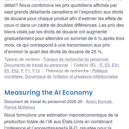
détail? Nous combinons les prix quotidiens affichés par
sept grands détaillants canadiens et l’exposition aux droits
de douane pour chaque produit afin d’estimer les effets de
ceux-ci dans un cadre de doubles différences. Les prix des
biens visés par les droits de douane ont augmenté
graduellement pour atteindre un sommet de 6 % après trois
mois, ce qui correspond à une transmission aux prix
d’environ le quart des droits de douane de 25 %.
Type(s) de contenu
:
Travaux de recherche du personnel
,
Documents de travail du personnel
Code(s) JEL
:
E
,
E3
,
E31
,
E5
,
E52
,
F
,
F1
,
F13
Thème(s) de recherche
:
Politique
monétaire
,
Dynamique de l’inflation et pressions inflationnistes
Measuring the AI Economy
Document de travail du personnel 2026-20
Anton Korinek
,
Patrick McKelvey
Nous formulons une estimation macroéconomique de la
production totale de l’IA aux États-Unis en combinant
l’inférence et l’apprentissage/la R-D, rajustée pour la