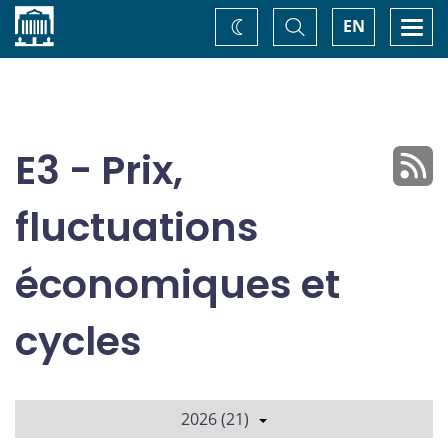
Accueil
Basculer
Togg
EN
Changez
la
navi
recherche
de
thème
E3 - Prix,
fluctuations
économiques et
cycles
2026 (21)