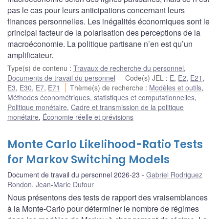
pas le cas pour leurs anticipations concernant leurs
finances personnelles. Les inégalités économiques sont le
principal facteur de la polarisation des perceptions de la
macroéconomie. La politique partisane n’en est qu’un
amplificateur.
Type(s) de contenu
:
Travaux de recherche du personnel
,
Documents de travail du personnel
Code(s) JEL
:
E
,
E2
,
E21
,
E3
,
E30
,
E7
,
E71
Thème(s) de recherche
:
Modèles et outils
,
Méthodes économétriques, statistiques et computationnelles
,
Politique monétaire
,
Cadre et transmission de la politique
monétaire
,
Économie réelle et prévisions
Monte Carlo Likelihood-Ratio Tests
for Markov Switching Models
Document de travail du personnel 2026-23
Gabriel Rodriguez
Rondon
,
Jean-Marie Dufour
Nous présentons des tests de rapport des vraisemblances
à la Monte-Carlo pour déterminer le nombre de régimes