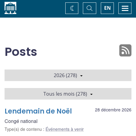
Accueil
Basculer
Togg
EN
Changez
la
navi
recherche
de
thème
Posts
2026 (278)
Tous les mois (278)
Lendemain de Noël
28 décembre 2026
Congé national
Type(s) de contenu
:
Événements à venir