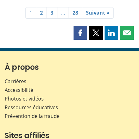
1
2
3
…
28
Suivant »
Partager
Partager
Partager
Part
cette
cette
cette
cette
page
page
page
page
sur
sur
sur
par
Facebook
X
LinkedIn
courr
À propos
Carrières
Accessibilité
Photos et vidéos
Ressources éducatives
Prévention de la fraude
Sites affiliés