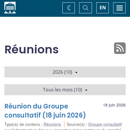
Accueil
Basculer
Togg
EN
Changez
la
navi
recherche
de
thème
Réunions
2026 (10)
Tous les mois (10)
Réunion du Groupe
18 juin 2026
consultatif (18 juin 2026)
Type(s) de contenu
:
Réunions
Source(s)
:
Groupe consultatif
sur l’infrastructure liée aux garanties et les pratiques du marché