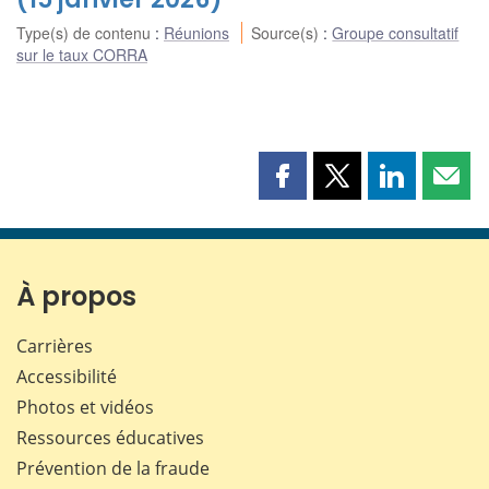
Type(s) de contenu
:
Réunions
Source(s)
:
Groupe consultatif
sur le taux CORRA
Partager
Partager
Partager
Part
cette
cette
cette
cette
page
page
page
page
sur
sur
sur
par
Facebook
X
LinkedIn
courr
À propos
Carrières
Accessibilité
Photos et vidéos
Ressources éducatives
Prévention de la fraude