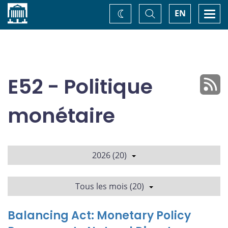
Accueil
Basculer
Togg
EN
Changez
la
navi
recherche
de
thème
E52 - Politique
monétaire
2026 (20)
Tous les mois (20)
Balancing Act: Monetary Policy