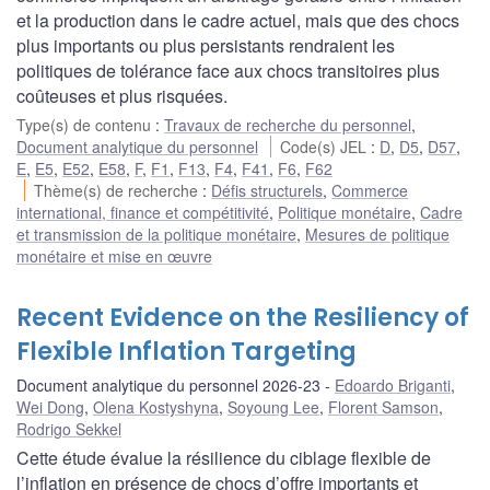
et la production dans le cadre actuel, mais que des chocs
plus importants ou plus persistants rendraient les
politiques de tolérance face aux chocs transitoires plus
coûteuses et plus risquées.
Type(s) de contenu
:
Travaux de recherche du personnel
,
Document analytique du personnel
Code(s) JEL
:
D
,
D5
,
D57
,
E
,
E5
,
E52
,
E58
,
F
,
F1
,
F13
,
F4
,
F41
,
F6
,
F62
Thème(s) de recherche
:
Défis structurels
,
Commerce
international, finance et compétitivité
,
Politique monétaire
,
Cadre
et transmission de la politique monétaire
,
Mesures de politique
monétaire et mise en œuvre
Recent Evidence on the Resiliency of
Flexible Inflation Targeting
Document analytique du personnel 2026-23
Edoardo Briganti
,
Wei Dong
,
Olena Kostyshyna
,
Soyoung Lee
,
Florent Samson
,
Rodrigo Sekkel
Cette étude évalue la résilience du ciblage flexible de
l’inflation en présence de chocs d’offre importants et