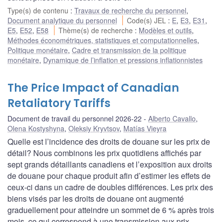
Type(s) de contenu
:
Travaux de recherche du personnel
,
Document analytique du personnel
Code(s) JEL
:
E
,
E3
,
E31
,
E5
,
E52
,
E58
Thème(s) de recherche
:
Modèles et outils
,
Méthodes économétriques, statistiques et computationnelles
,
Politique monétaire
,
Cadre et transmission de la politique
monétaire
,
Dynamique de l’inflation et pressions inflationnistes
The Price Impact of Canadian
Retaliatory Tariffs
Document de travail du personnel 2026-22
Alberto Cavallo
,
Olena Kostyshyna
,
Oleksiy Kryvtsov
,
Matías Vieyra
Quelle est l’incidence des droits de douane sur les prix de
détail? Nous combinons les prix quotidiens affichés par
sept grands détaillants canadiens et l’exposition aux droits
de douane pour chaque produit afin d’estimer les effets de
ceux-ci dans un cadre de doubles différences. Les prix des
biens visés par les droits de douane ont augmenté
graduellement pour atteindre un sommet de 6 % après trois
mois, ce qui correspond à une transmission aux prix