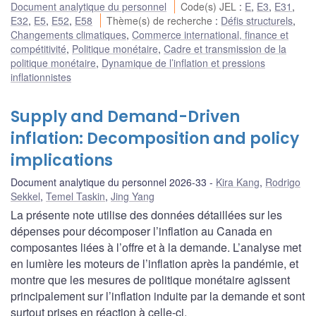
Document analytique du personnel
Code(s) JEL
:
E
,
E3
,
E31
,
E32
,
E5
,
E52
,
E58
Thème(s) de recherche
:
Défis structurels
,
Changements climatiques
,
Commerce international, finance et
compétitivité
,
Politique monétaire
,
Cadre et transmission de la
politique monétaire
,
Dynamique de l’inflation et pressions
inflationnistes
Supply and Demand-Driven
inflation: Decomposition and policy
implications
Document analytique du personnel 2026-33
Kira Kang
,
Rodrigo
Sekkel
,
Temel Taskin
,
Jing Yang
La présente note utilise des données détaillées sur les
dépenses pour décomposer l’inflation au Canada en
composantes liées à l’offre et à la demande. L’analyse met
en lumière les moteurs de l’inflation après la pandémie, et
montre que les mesures de politique monétaire agissent
principalement sur l’inflation induite par la demande et sont
surtout prises en réaction à celle-ci.