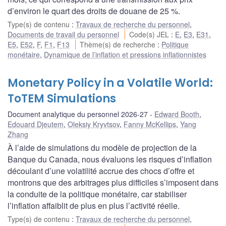
d’environ le quart des droits de douane de 25 %.
Type(s) de contenu
:
Travaux de recherche du personnel
,
Documents de travail du personnel
Code(s) JEL
:
E
,
E3
,
E31
,
E5
,
E52
,
F
,
F1
,
F13
Thème(s) de recherche
:
Politique
monétaire
,
Dynamique de l’inflation et pressions inflationnistes
Monetary Policy in a Volatile World:
ToTEM Simulations
Document analytique du personnel 2026-27
Edward Booth
,
Edouard Djeutem
,
Oleksiy Kryvtsov
,
Fanny McKellips
,
Yang
Zhang
À l’aide de simulations du modèle de projection de la
Banque du Canada, nous évaluons les risques d’inflation
découlant d’une volatilité accrue des chocs d’offre et
montrons que des arbitrages plus difficiles s’imposent dans
la conduite de la politique monétaire, car stabiliser
l’inflation affaiblit de plus en plus l’activité réelle.
Type(s) de contenu
:
Travaux de recherche du personnel
,