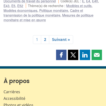
Documents de travail du personnel
Code(s) JEL
:
E
,
E4
,
E40
,
E43
,
E5
,
E52
Thème(s) de recherche
:
Modèles et outils
,
Modèles économiques
,
Politique monétaire
,
Cadre et
transmission de la politique monétaire
,
Mesures de politique
monétaire et mise en œuvre
1
2
Suivant »
Partager
Partager
Partager
Part
cette
cette
cette
cette
page
page
page
page
sur
sur
sur
par
Facebook
X
LinkedIn
courr
À propos
Carrières
Accessibilité
Photos et vidéos