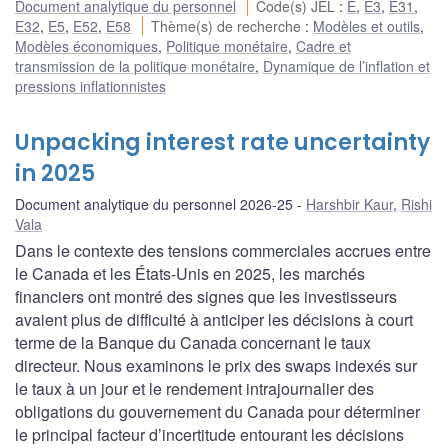
Document analytique du personnel
Code(s) JEL
:
E
,
E3
,
E31
,
E32
,
E5
,
E52
,
E58
Thème(s) de recherche
:
Modèles et outils
,
Modèles économiques
,
Politique monétaire
,
Cadre et
transmission de la politique monétaire
,
Dynamique de l’inflation et
pressions inflationnistes
Unpacking interest rate uncertainty
in 2025
Document analytique du personnel 2026-25
Harshbir Kaur
,
Rishi
Vala
Dans le contexte des tensions commerciales accrues entre
le Canada et les États-Unis en 2025, les marchés
financiers ont montré des signes que les investisseurs
avaient plus de difficulté à anticiper les décisions à court
terme de la Banque du Canada concernant le taux
directeur. Nous examinons le prix des swaps indexés sur
le taux à un jour et le rendement intrajournalier des
obligations du gouvernement du Canada pour déterminer
le principal facteur d’incertitude entourant les décisions