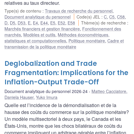
relatives au taux directeur.
Type(s) de contenu
:
Travaux de recherche du personnel
,
Document analytique du personnel
Code(s) JEL
:
C
,
C5
,
C58
,
D
,
D5
,
D53
,
E
,
E4
,
E44
,
E5
,
E52
,
E58
Thème(s) de recherche
:
Marchés financiers et gestion financière
,
Fonctionnement des
marchés
,
Modèles et outils
,
Méthodes économétriques,
statistiques et computationnelles
,
Politique monétaire
,
Cadre et
transmission de la politique monétaire
Deglobalization and Trade
Fragmentation: Implications for the
Inflation-Output Trade-Off
Document analytique du personnel 2026-24
Matteo Cacciatore
,
Daniela Hauser
,
Yuko Imura
Quelle est l’incidence de la démondialisation et de la
hausse des coûts du commerce sur la politique monétaire?
Un modèle multisectoriel à deux pays, le Canada et les
États-Unis, montre que les chocs bilatéraux de coûts du
commerce impliquent un arbitrage gérable entre l’inflation