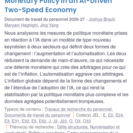
Monetary Policy in an AI-Driven
Two-Speed Economy
Document de travail du personnel 2026-27
Joshua Brault
,
Maryam Haghighi
,
Jing Yang
Nous analysons les mesures de politique monétaire prises
en réaction à l’IA dans un modèle de type nouveau
keynésien à deux secteurs qui définit deux formes de
changement : l’augmentation et l’automatisation. Les deux
réduisent la demande de main-d’œuvre, ce qui nécessite
une détente monétaire qui crée des arbitrages pour ce qui
est de l’inflation. L’automatisation aggrave ces arbitrages.
L’inflation globale dépend de la forme des changements et
de l’étendue de l’adoption de l’IA, ce qui rend la
stabilisation par la politique monétaire plus complexe et les
données agrégées potentiellement trompeuses.
Type(s) de contenu
:
Travaux de recherche du personnel
,
Documents de travail du personnel
Code(s) JEL
:
E
,
E2
,
E24
,
E3
,
E31
,
E32
,
E5
,
E52
,
J
,
J2
,
J23
,
O
,
O3
,
O33
Thème(s) de recherche
:
Défis structurels
,
Numérisation et
productivité
,
Politique monétaire
,
Cadre et transmission de la