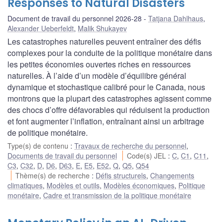
Responses to Natural Disasters
Document de travail du personnel 2026-28
Tatjana Dahlhaus
,
Alexander Ueberfeldt
,
Malik Shukayev
Les catastrophes naturelles peuvent entraîner des défis
complexes pour la conduite de la politique monétaire dans
les petites économies ouvertes riches en ressources
naturelles. À l’aide d’un modèle d’équilibre général
dynamique et stochastique calibré pour le Canada, nous
montrons que la plupart des catastrophes agissent comme
des chocs d’offre défavorables qui réduisent la production
et font augmenter l’inflation, entraînant ainsi un arbitrage
de politique monétaire.
Type(s) de contenu
:
Travaux de recherche du personnel
,
Documents de travail du personnel
Code(s) JEL
:
C
,
C1
,
C11
,
C3
,
C32
,
D
,
D6
,
D63
,
E
,
E5
,
E52
,
Q
,
Q5
,
Q54
Thème(s) de recherche
:
Défis structurels
,
Changements
climatiques
,
Modèles et outils
,
Modèles économiques
,
Politique
monétaire
,
Cadre et transmission de la politique monétaire