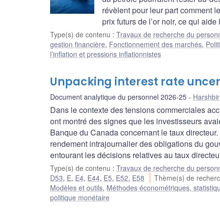
révèlent pour leur part comment les
prix futurs de l’or noir, ce qui aid
Type(s) de contenu
:
Travaux de recherche du person
gestion financière
,
Fonctionnement des marchés
,
Poli
l’inflation et pressions inflationnistes
Unpacking interest rate uncer
Document analytique du personnel 2026-25
Harshbir
Dans le contexte des tensions commerciales accr
ont montré des signes que les investisseurs avaien
Banque du Canada concernant le taux directeur. 
rendement intrajournalier des obligations du gou
entourant les décisions relatives au taux directeu
Type(s) de contenu
:
Travaux de recherche du person
D53
,
E
,
E4
,
E44
,
E5
,
E52
,
E58
Thème(s) de recher
Modèles et outils
,
Méthodes économétriques, statistiq
politique monétaire