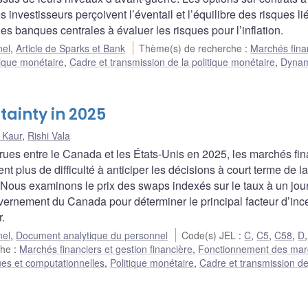
 investisseurs perçoivent l’éventail et l’équilibre des risques li
e les banques centrales à évaluer les risques pour l’inflation.
nel
,
Article de Sparks et Bank
Thème(s) de recherche
:
Marchés fina
tique monétaire
,
Cadre et transmission de la politique monétaire
,
Dynam
tainty in 2025
 Kaur
,
Rishi Vala
ues entre le Canada et les États-Unis en 2025, les marchés fin
t plus de difficulté à anticiper les décisions à court terme de la
Nous examinons le prix des swaps indexés sur le taux à un jour 
vernement du Canada pour déterminer le principal facteur d’ince
r.
nel
,
Document analytique du personnel
Code(s) JEL
:
C
,
C5
,
C58
,
D
che
:
Marchés financiers et gestion financière
,
Fonctionnement des ma
ues et computationnelles
,
Politique monétaire
,
Cadre et transmission de