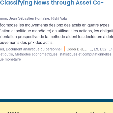
Classifying News through Asset Co-
unou
,
Jean-Sébastien Fontaine
,
Rishi Vala
écompose les mouvements des prix des actifs en quatre types
ation et politique monétaire) en utilisant les actions, les obligat
l’orientation prospective de la méthode aident les décideurs à dé
ouvements des prix des actifs.
nel
,
Document analytique du personnel
Code(s) JEL
:
E
,
E3
,
E32
,
E4
et outils
,
Méthodes économétriques, statistiques et computationnelles
,
ique monétaire