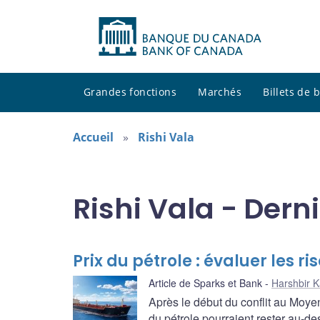
Grandes fonctions
Marchés
Billets de
Accueil
Rishi Vala
Rishi Vala - Dern
Prix du pétrole : évaluer les 
Article de Sparks et Bank
Harshbir K
Après le début du conflit au Moye
du pétrole pourraient rester au-de