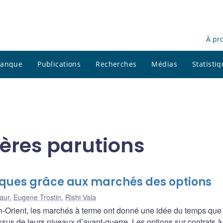
À pr
 banque
Publications
Recherches
Médias
Statisti
ières parutions
risques grâce aux marchés des options
aur
,
Eugene Trostin
,
Rishi Vala
n-Orient, les marchés à terme ont donné une idée du temps que 
ssus de leurs niveaux d’avant-guerre. Les options sur contrats à