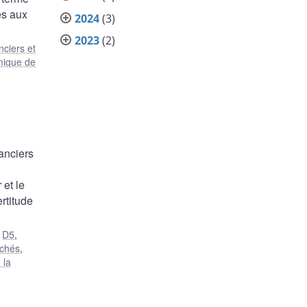
és aux
2024
(3)
2023
(2)
nciers et
ique de
anciers
et le
rtitude
,
D5
,
rchés
,
 la