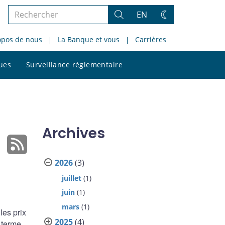
Rechercher
EN
Rechercher
Changez
dans
de
opos de nous
La Banque et vous
Carrières
le
thème
site
Rechercher
ques
Surveillance réglementaire
dans
le
site
Archives
2026
(3)
juillet
(1)
juin
(1)
mars
(1)
les prix
2025
(4)
 terme