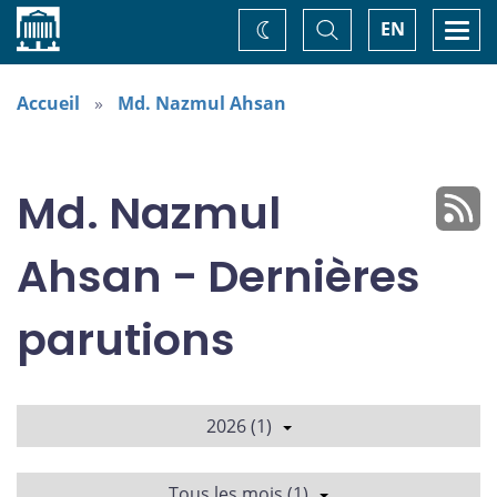
Accueil
Basculer
Togg
EN
Changez
la
navi
recherche
de
thème
Accueil
Md. Nazmul Ahsan
Md. Nazmul
Ahsan - Dernières
parutions
2026 (1)
Tous les mois (1)