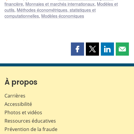
financière
,
Monnaies et marchés internationaux
,
Modèles et
outils
,
Méthodes économétriques, statistiques et
computationnelles
,
Modèles économiques
Partager
Partager
Partager
Part
cette
cette
cette
cette
page
page
page
page
sur
sur
sur
par
Facebook
X
LinkedIn
courr
À propos
Carrières
Accessibilité
Photos et vidéos
Ressources éducatives
Prévention de la fraude