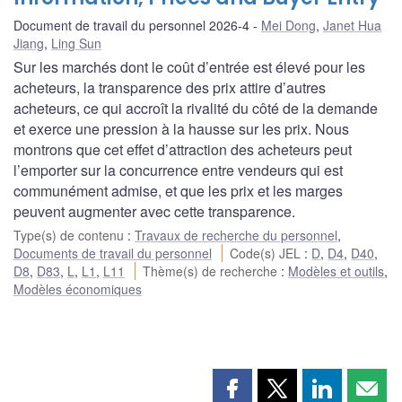
Document de travail du personnel 2026-4
Mei Dong
,
Janet Hua
Jiang
,
Ling Sun
Sur les marchés dont le coût d’entrée est élevé pour les
acheteurs, la transparence des prix attire d’autres
acheteurs, ce qui accroît la rivalité du côté de la demande
et exerce une pression à la hausse sur les prix. Nous
montrons que cet effet d’attraction des acheteurs peut
l’emporter sur la concurrence entre vendeurs qui est
communément admise, et que les prix et les marges
peuvent augmenter avec cette transparence.
Type(s) de contenu
:
Travaux de recherche du personnel
,
Documents de travail du personnel
Code(s) JEL
:
D
,
D4
,
D40
,
D8
,
D83
,
L
,
L1
,
L11
Thème(s) de recherche
:
Modèles et outils
,
Modèles économiques
Partager
Partager
Partager
Part