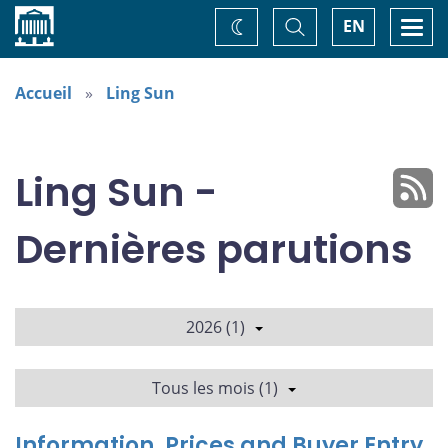
Accueil
Basculer
Togg
EN
Changez
la
navi
recherche
de
thème
Accueil
Ling Sun
Ling Sun -
Dernières parutions
2026 (1)
Tous les mois (1)
Information, Prices and Buyer Entry