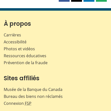
cette
cette
cette
cette
page
page
page
page
sur
sur
sur
par
Facebook
X
LinkedIn
courr
À propos
Carrières
Accessibilité
Photos et vidéos
Ressources éducatives
Prévention de la fraude
Sites affiliés
Musée de la Banque du Canada
Bureau des biens non réclamés
Connexion
FSP