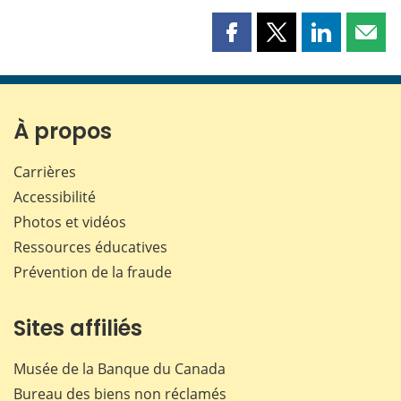
Partager
Partager
Partager
Part
cette
cette
cette
cette
page
page
page
page
sur
sur
sur
par
Facebook
X
LinkedIn
courr
À propos
Carrières
Accessibilité
Photos et vidéos
Ressources éducatives
Prévention de la fraude
Sites affiliés
Musée de la Banque du Canada
Bureau des biens non réclamés