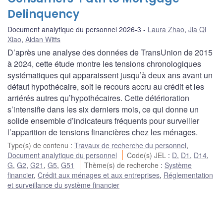
Delinquency
Document analytique du personnel 2026-3
Laura Zhao
,
Jia Qi
Xiao
,
Aidan Witts
D’après une analyse des données de TransUnion de 2015
à 2024, cette étude montre les tensions chronologiques
systématiques qui apparaissent jusqu’à deux ans avant un
défaut hypothécaire, soit le recours accru au crédit et les
arriérés autres qu’hypothécaires. Cette détérioration
s’intensifie dans les six derniers mois, ce qui donne un
solide ensemble d’indicateurs fréquents pour surveiller
l’apparition de tensions financières chez les ménages.
Type(s) de contenu
:
Travaux de recherche du personnel
,
Document analytique du personnel
Code(s) JEL
:
D
,
D1
,
D14
,
G
,
G2
,
G21
,
G5
,
G51
Thème(s) de recherche
:
Système
financier
,
Crédit aux ménages et aux entreprises
,
Réglementation
et surveillance du système financier