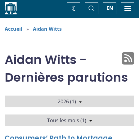
Accueil
Basculer
Togg
EN
Changez
la
navi
recherche
de
thème
Accueil
Aidan Witts
Aidan Witts -
Dernières parutions
2026 (1)
Tous les mois (1)
Consumers’ Path to Mortgage