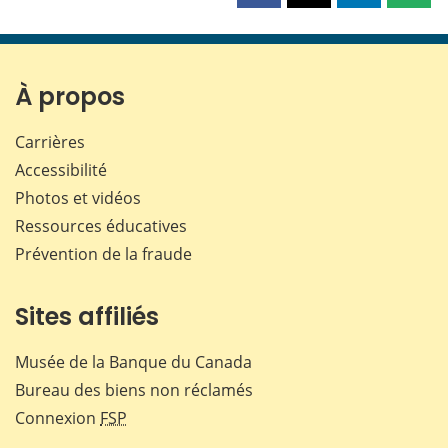
cette
cette
cette
cette
page
page
page
page
sur
sur
sur
par
Facebook
X
LinkedIn
courr
À propos
Carrières
Accessibilité
Photos et vidéos
Ressources éducatives
Prévention de la fraude
Sites affiliés
Musée de la Banque du Canada
Bureau des biens non réclamés
Connexion
FSP