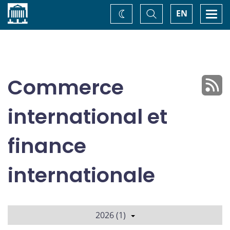
Accueil
Basculer
Togg
EN
Changez
la
navi
recherche
de
thème
Commerce
international et
finance
internationale
2026 (1)