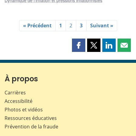
Dynamique de l’inflation et pressions inflationnistes
« Précédent
1
2
3
Suivant »
Partager
Partager
Partager
Part
cette
cette
cette
cette
page
page
page
page
sur
sur
sur
par
Facebook
X
LinkedIn
courr
À propos
Carrières
Accessibilité
Photos et vidéos
Ressources éducatives
Prévention de la fraude