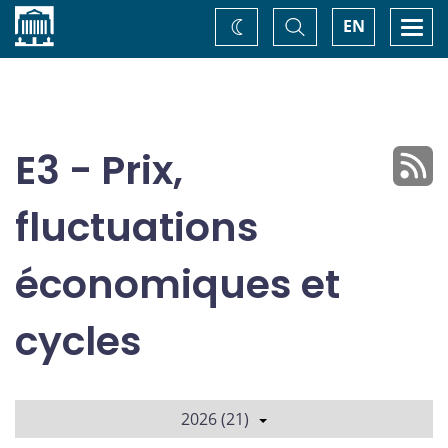
Accueil
Basculer
Togg
EN
Changez
la
navi
recherche
de
thème
E3 - Prix,
fluctuations
économiques et
cycles
2026 (21)