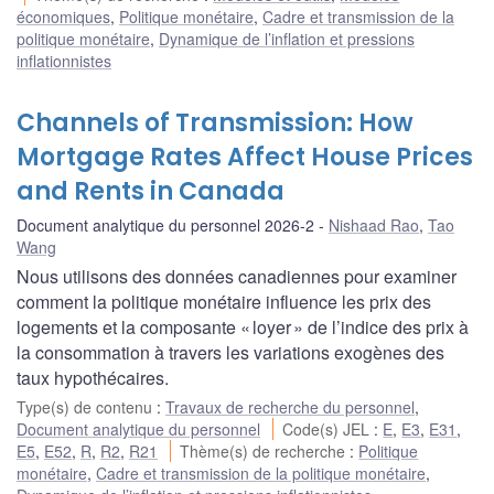
économiques
,
Politique monétaire
,
Cadre et transmission de la
politique monétaire
,
Dynamique de l’inflation et pressions
inflationnistes
Channels of Transmission: How
Mortgage Rates Affect House Prices
and Rents in Canada
Document analytique du personnel 2026-2
Nishaad Rao
,
Tao
Wang
Nous utilisons des données canadiennes pour examiner
comment la politique monétaire influence les prix des
logements et la composante « loyer » de l’indice des prix à
la consommation à travers les variations exogènes des
taux hypothécaires.
Type(s) de contenu
:
Travaux de recherche du personnel
,
Document analytique du personnel
Code(s) JEL
:
E
,
E3
,
E31
,
E5
,
E52
,
R
,
R2
,
R21
Thème(s) de recherche
:
Politique
monétaire
,
Cadre et transmission de la politique monétaire
,