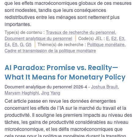
que les effets macroéconomiques globaux de ces mesures
sont modestes, tandis que leurs conséquences
redistributives entre les ménages sont nettement plus
importantes.
Type(s) de contenu
:
Travaux de recherche du personnel
,
Document analytique du personnel
Code(s) JEL
:
E
,
E2
,
E3
,
E4
,
E5
,
G
,
G5
Thème(s) de recherche
:
Politique monétaire
,
Cadre et transmission de la politique monétaire
AI Paradox: Promise vs. Reality—
What It Means for Monetary Policy
Document analytique du personnel 2026-4
Joshua Brault
,
Maryam Haghighi
,
Jing Yang
Cet article passe en revue les données émergentes
concernant les effets de l’IA sur le marché du travail et la
productivité. Il souligne les premiers impacts au niveau des
tâches, les gains de productivité considérables au niveau
microéconomique, et les défis macroéconomiques que
cela pose pour la politique monétaire durant la transition.