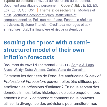
Type(s) de contenu
:
Travaux de recherche du personnel
,
Document analytique du personnel
Code(s) JEL
:
E
,
E2
,
E3
,
E37
,
E5
,
G
,
G5
,
G51
Thème(s) de recherche
:
Modèles et
outils
,
Méthodes économétriques, statistiques et
computationnelles
,
Politique monétaire
,
Économie réelle et
prévisions
,
Système financier
,
Crédit aux ménages et aux
entreprises
,
Stabilité financière et risque systémique
Beating the “pros” with a semi-
structural model of their own
inflation forecasts
Document de travail du personnel 2026-11
Sergio A. Lago
Alves
,
Waldyr Dutra Areosa
,
Carlos Viana de Carvalho
Comment les données de l’enquête américaine
Survey of
Professional Forecasters
peuvent-elles être utilisées pour
améliorer les prévisions d’inflation? En nous servant des
données trimestrielles historiques de cette enquête, nous
arrivons à mieux comprendre comment nous pouvons
utiliser la divergence des prévisions pour améliorer nos