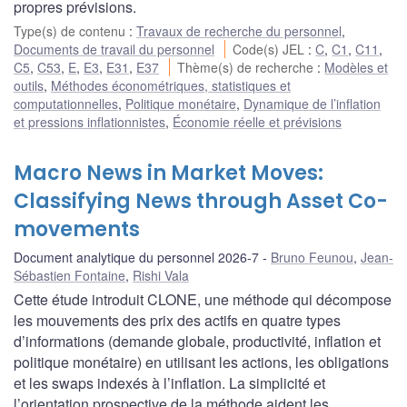
propres prévisions.
Type(s) de contenu
:
Travaux de recherche du personnel
,
Documents de travail du personnel
Code(s) JEL
:
C
,
C1
,
C11
,
C5
,
C53
,
E
,
E3
,
E31
,
E37
Thème(s) de recherche
:
Modèles et
outils
,
Méthodes économétriques, statistiques et
computationnelles
,
Politique monétaire
,
Dynamique de l’inflation
et pressions inflationnistes
,
Économie réelle et prévisions
Macro News in Market Moves:
Classifying News through Asset Co-
movements
Document analytique du personnel 2026-7
Bruno Feunou
,
Jean-
Sébastien Fontaine
,
Rishi Vala
Cette étude introduit CLONE, une méthode qui décompose
les mouvements des prix des actifs en quatre types
d’informations (demande globale, productivité, inflation et
politique monétaire) en utilisant les actions, les obligations
et les swaps indexés à l’inflation. La simplicité et
l’orientation prospective de la méthode aident les