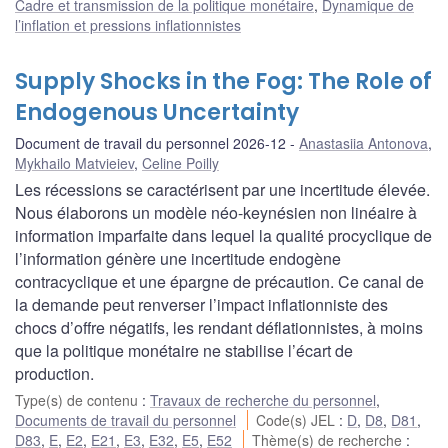
Cadre et transmission de la politique monétaire
,
Dynamique de
l’inflation et pressions inflationnistes
Supply Shocks in the Fog: The Role of
Endogenous Uncertainty
Document de travail du personnel 2026-12
Anastasiia Antonova
,
Mykhailo Matvieiev
,
Celine Poilly
Les récessions se caractérisent par une incertitude élevée.
Nous élaborons un modèle néo-keynésien non linéaire à
information imparfaite dans lequel la qualité procyclique de
l’information génère une incertitude endogène
contracyclique et une épargne de précaution. Ce canal de
la demande peut renverser l’impact inflationniste des
chocs d’offre négatifs, les rendant déflationnistes, à moins
que la politique monétaire ne stabilise l’écart de
production.
Type(s) de contenu
:
Travaux de recherche du personnel
,
Documents de travail du personnel
Code(s) JEL
:
D
,
D8
,
D81
,
D83
,
E
,
E2
,
E21
,
E3
,
E32
,
E5
,
E52
Thème(s) de recherche
: