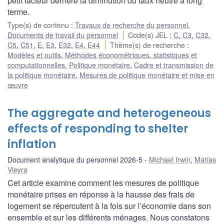
petit facteur derrière la diminution du taux neutre à long
terme.
Type(s) de contenu
:
Travaux de recherche du personnel
,
Documents de travail du personnel
Code(s) JEL
:
C
,
C3
,
C32
,
C5
,
C51
,
E
,
E3
,
E32
,
E4
,
E44
Thème(s) de recherche
:
Modèles et outils
,
Méthodes économétriques, statistiques et
computationnelles
,
Politique monétaire
,
Cadre et transmission de
la politique monétaire
,
Mesures de politique monétaire et mise en
œuvre
The aggregate and heterogeneous
effects of responding to shelter
inflation
Document analytique du personnel 2026-5
Michael Irwin
,
Matías
Vieyra
Cet article examine comment les mesures de politique
monétaire prises en réponse à la hausse des frais de
logement se répercutent à la fois sur l’économie dans son
ensemble et sur les différents ménages. Nous constatons