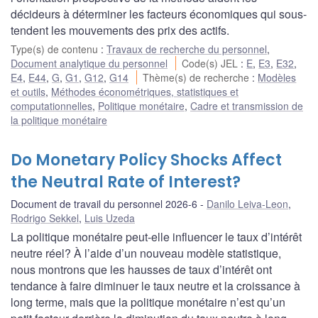
décideurs à déterminer les facteurs économiques qui sous-
tendent les mouvements des prix des actifs.
Type(s) de contenu
:
Travaux de recherche du personnel
,
Document analytique du personnel
Code(s) JEL
:
E
,
E3
,
E32
,
E4
,
E44
,
G
,
G1
,
G12
,
G14
Thème(s) de recherche
:
Modèles
et outils
,
Méthodes économétriques, statistiques et
computationnelles
,
Politique monétaire
,
Cadre et transmission de
la politique monétaire
Do Monetary Policy Shocks Affect
the Neutral Rate of Interest?
Document de travail du personnel 2026-6
Danilo Leiva-Leon
,
Rodrigo Sekkel
,
Luis Uzeda
La politique monétaire peut-elle influencer le taux d’intérêt
neutre réel? À l’aide d’un nouveau modèle statistique,
nous montrons que les hausses de taux d’intérêt ont
tendance à faire diminuer le taux neutre et la croissance à
long terme, mais que la politique monétaire n’est qu’un