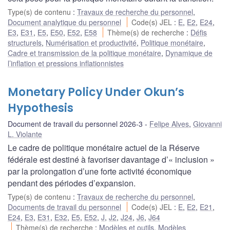
Type(s) de contenu
:
Travaux de recherche du personnel
,
Document analytique du personnel
Code(s) JEL
:
E
,
E2
,
E24
,
E3
,
E31
,
E5
,
E50
,
E52
,
E58
Thème(s) de recherche
:
Défis
structurels
,
Numérisation et productivité
,
Politique monétaire
,
Cadre et transmission de la politique monétaire
,
Dynamique de
l’inflation et pressions inflationnistes
Monetary Policy Under Okun’s
Hypothesis
Document de travail du personnel 2026-3
Felipe Alves
,
Giovanni
L. Violante
Le cadre de politique monétaire actuel de la Réserve
fédérale est destiné à favoriser davantage d’« inclusion »
par la prolongation d’une forte activité économique
pendant des périodes d’expansion.
Type(s) de contenu
:
Travaux de recherche du personnel
,
Documents de travail du personnel
Code(s) JEL
:
E
,
E2
,
E21
,
E24
,
E3
,
E31
,
E32
,
E5
,
E52
,
J
,
J2
,
J24
,
J6
,
J64
Thème(s) de recherche
:
Modèles et outils
,
Modèles