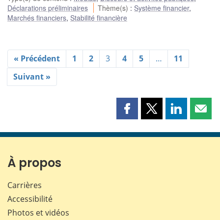
Déclarations préliminaires
Thème(s)
:
Système financier
,
Marchés financiers
,
Stabilité financière
« Précédent
1
2
3
4
5
…
11
Suivant »
Partager
Partager
Partager
Part
cette
cette
cette
cette
page
page
page
page
sur
sur
sur
par
Facebook
X
LinkedIn
courr
À propos
Carrières
Accessibilité
Photos et vidéos