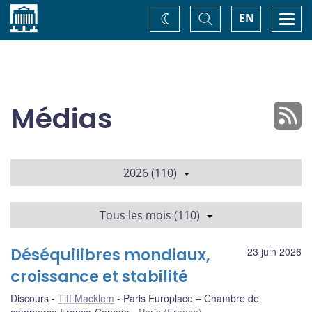
Accueil
Basculer
Togg
EN
Changez
la
navi
recherche
de
thème
Médias
2026 (110)
Tous les mois (110)
Déséquilibres mondiaux,
23 juin 2026
croissance et stabilité
Discours
Tiff Macklem
Paris Europlace – Chambre de
commerce France-Canada
Paris (France)