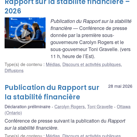
Rapport sur la stabilité financière –
2026
Publication du Rapport sur la stabilité
financière
— Conférence de presse
donnée par la première sous-
gouverneure Carolyn Rogers et le
sous-gouverneur Toni Gravelle. (vers
11 h, heure de l’Est).
Type(s) de contenu
:
Médias
,
Discours et activités publiques
,
Diffusions
Publication du Rapport sur
28 mai 2026
la stabilité financière
Déclaration préliminaire
Carolyn Rogers
,
Toni Gravelle
Ottawa
(Ontario)
Conférence de presse suivant la publication du
Rapport
sur la stabilité financière
.
Type(s) de contenu
:
Médias
,
Discours et activités publiques
,