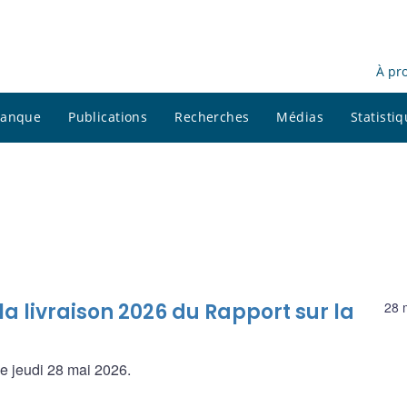
À pr
 banque
Publications
Recherches
Médias
Statisti
 livraison 2026 du Rapport sur la
28 
le jeudi 28 mai 2026.