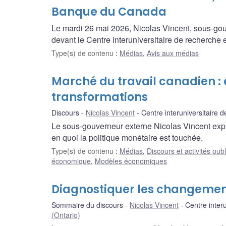
Banque du Canada
Le mardi 26 mai 2026, Nicolas Vincent, sous-go
devant le Centre interuniversitaire de recherch
Type(s) de contenu
:
Médias
,
Avis aux médias
Marché du travail canadien : 
transformations
Discours
Nicolas Vincent
Centre interuniversitaire
Le sous-gouverneur externe Nicolas Vincent expl
en quoi la politique monétaire est touchée.
Type(s) de contenu
:
Médias
,
Discours et activités pub
économique
,
Modèles économiques
Diagnostiquer les changement
Sommaire du discours
Nicolas Vincent
Centre inter
(Ontario)