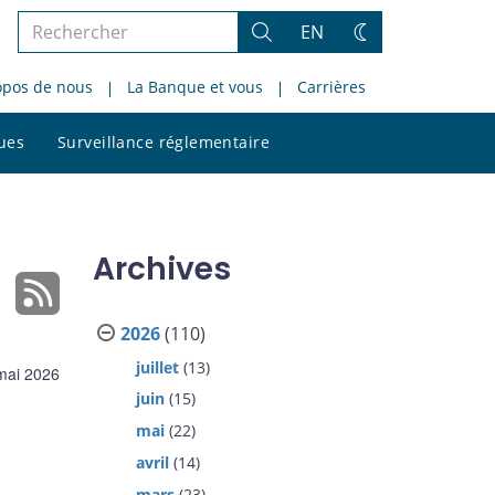
Rechercher
EN
Rechercher
Changez
dans
de
opos de nous
La Banque et vous
Carrières
le
thème
site
Rechercher
ques
Surveillance réglementaire
dans
le
site
Archives
2026
(110)
juillet
(13)
mai 2026
juin
(15)
mai
(22)
avril
(14)
mars
(23)