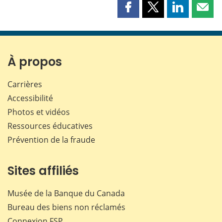
Partager
Partager
Partager
Part
cette
cette
cette
cette
page
page
page
page
sur
sur
sur
par
Facebook
X
LinkedIn
courr
À propos
Carrières
Accessibilité
Photos et vidéos
Ressources éducatives
Prévention de la fraude
Sites affiliés
Musée de la Banque du Canada
Bureau des biens non réclamés
Connexion
FSP