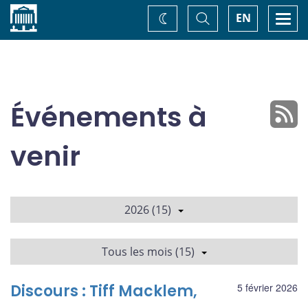
Accueil
Basculer
Togg
EN
Changez
la
navi
recherche
de
thème
Événements à
venir
2026 (15)
Tous les mois (15)
Discours : Tiff Macklem,
5 février 2026