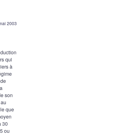
mai 2003
oduction
rs qui
iers à
régime
 de
 a
de son
 au
ble que
 moyen
à 30
,5 ou