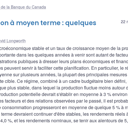
ue de la Banque du Canada
ation à moyen terme : quelques
22 
vid Longworth
macroéconomique stable et un taux de croissance moyen de la pr
portante dans les quelques années à venir sont autant de facteu
istrations publiques à dresser leurs plans économiques et financ
euvent servir à faciliter cette planification. En particulier, le 
moyenne sur plusieurs années, la plupart des principales mesures
ette cible. Ce régime, combiné à un cadre budgétaire bien défini,
ue plus stable, dans lequel la production fluctue moins autour 
roduction potentielle devrait s'établir en moyenne à 3 % environ
facteurs et des relations observées par le passé, il est proba
es de consommation progresseront en moyenne de quelque 5 % à
g terme devraient continuer d'être stables, les rendements réels 
 4,0 %, et les rendements nominaux, se tenir aux alentours de 5