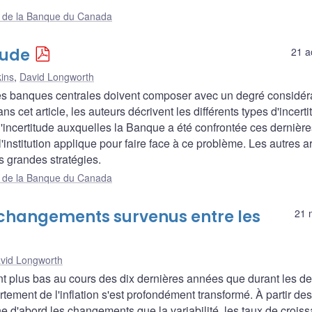
ue de la Banque du Canada
tude
21 a
ins
,
David Longworth
, les banques centrales doivent composer avec un degré considér
s cet article, les auteurs décrivent les différents types d'incerti
'incertitude auxquelles la Banque a été confrontée ces dernière
'institution applique pour faire face à ce problème. Les autres ar
s grandes stratégies.
ue de la Banque du Canada
 changements survenus entre les
21 
vid Longworth
nt plus bas au cours des dix dernières années que durant les d
ement de l'inflation s'est profondément transformé. À partir des
e d'abord les changements que la variabilité, les taux de croiss