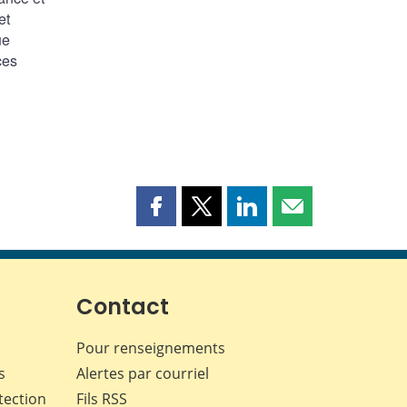
et
ue
ces
Partager
Partager
Partager
Partager
cette
cette
cette
cette
page
page
page
page
sur
sur
sur
par
Facebook
X
LinkedIn
courriel
Contact
Pour renseignements
s
Alertes par courriel
tection
Fils RSS