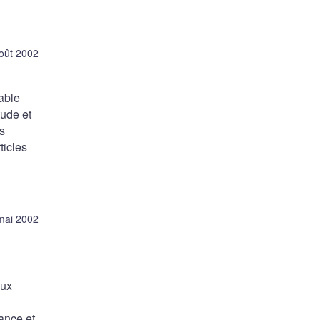
oût 2002
able
tude et
s
ticles
mai 2002
eux
ance et