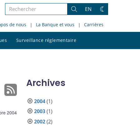
Rechercher
EN
Rechercher
Changez
dans
de
opos de nous
La Banque et vous
Carrières
le
thème
site
Rechercher
ques
Surveillance réglementaire
dans
le
site
Archives
2004
(1)
2003
(1)
bre 2004
2002
(2)