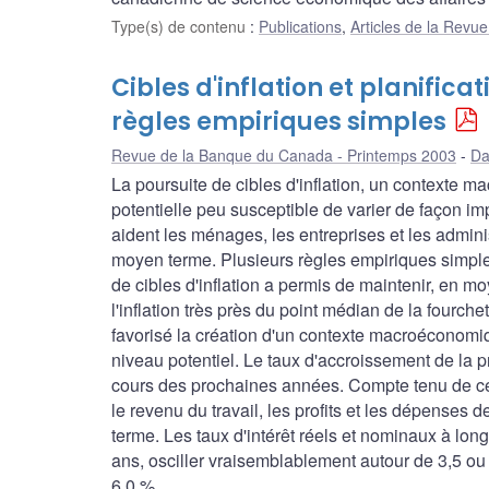
Type(s) de contenu
:
Publications
,
Articles de la Rev
Cibles d'inflation et planific
règles empiriques simples
Revue de la Banque du Canada - Printemps 2003
Da
La poursuite de cibles d'inflation, un contexte 
potentielle peu susceptible de varier de façon im
aident les ménages, les entreprises et les admin
moyen terme. Plusieurs règles empiriques simples p
de cibles d'inflation a permis de maintenir, en 
l'inflation très près du point médian de la fourch
favorisé la création d'un contexte macroéconomiq
niveau potentiel. Le taux d'accroissement de la p
cours des prochaines années. Compte tenu de ces 
le revenu du travail, les profits et les dépens
terme. Les taux d'intérêt réels et nominaux à lon
ans, osciller vraisemblablement autour de 3,5 ou
6,0 %.