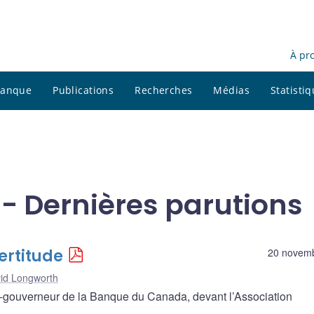
À pr
 banque
Publications
Recherches
Médias
Statisti
- Dernières parutions
certitude
20 novem
id Longworth
-gouverneur de la Banque du Canada, devant l’Association