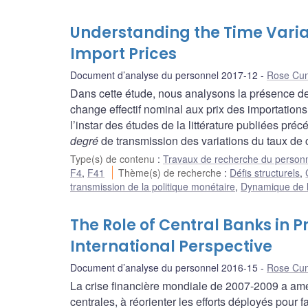
Understanding the Time Varia
Import Prices
Document d’analyse du personnel 2017-12
Rose Cu
Dans cette étude, nous analysons la présence de 
change effectif nominal aux prix des importatio
l’instar des études de la littérature publiées p
degré
de transmission des variations du taux de 
Type(s) de contenu
:
Travaux de recherche du person
F4
,
F41
Thème(s) de recherche
:
Défis structurels
,
transmission de la politique monétaire
,
Dynamique de l’i
The Role of Central Banks in P
International Perspective
Document d’analyse du personnel 2016-15
Rose Cu
La crise financière mondiale de 2007-2009 a ame
centrales, à réorienter les efforts déployés pour f