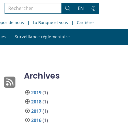
Rechercher
EN
Rechercher
Changez
dans
de
opos de nous
La Banque et vous
Carrières
le
thème
site
Rechercher
ques
Surveillance réglementaire
dans
le
site
Archives
2019
(1)
2018
(1)
2017
(1)
2016
(1)