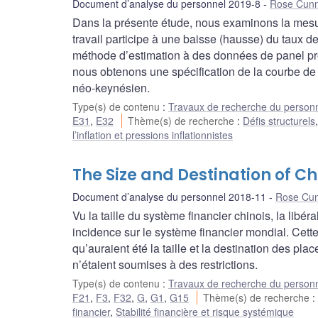
Document d’analyse du personnel 2019-8
Rose Cun
Dans la présente étude, nous examinons la mesur
travail participe à une baisse (hausse) du taux
méthode d’estimation à des données de panel pr
nous obtenons une spécification de la courbe de 
néo-keynésien.
Type(s) de contenu
:
Travaux de recherche du person
E31
,
E32
Thème(s) de recherche
:
Défis structurels
l’inflation et pressions inflationnistes
The Size and Destination of Ch
Document d’analyse du personnel 2018-11
Rose Cu
Vu la taille du système financier chinois, la libé
incidence sur le système financier mondial. Cett
qu’auraient été la taille et la destination des pl
n’étaient soumises à des restrictions.
Type(s) de contenu
:
Travaux de recherche du person
F21
,
F3
,
F32
,
G
,
G1
,
G15
Thème(s) de recherche
financier
,
Stabilité financière et risque systémique