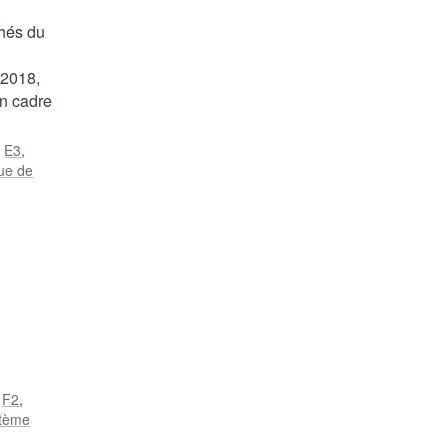
chés du
 2018,
un cadre
,
E3
,
ue de
,
F2
,
tème