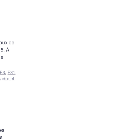
taux de
15. À
le
F3
,
F31
,
adre et
es
es