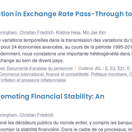
tion in Exchange Rate Pass-Through to
nningham
,
Christian Friedrich
,
Kristina Hess
,
Min Jae Kim
variations temporelles dans la transmission des variations du 
ns pour 24 économies avancées, au cours de la période 1995-20
récédemment, nous constatons une importante hétérogénéité dans 
change au sein de divers pays.
nel
,
Documents d'analyse du personnel
Code(s) JEL
:
E
,
E3
,
E31
,
F
,
Commerce international, finance et compétitivité
,
Politique monétaire
,
C
nflation et pressions inflationnistes
romoting Financial Stability: An
nningham
,
Christian Friedrich
né les décideurs publics du monde entier, y compris les banqu
avoriser la stabilité financière. Dans le cadre de ce processus, l