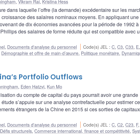
ningham
,
Vikram Rai
,
Kristina Hess
e dans laquelle l’offre (la demande) excédentaire sur les mar
 de croissance des salaires nominaux moyens. En appliquant une
ovenant de dix économies avancées pour la période de 1992 à
Phillips des salaires de forme réduite qui est compatible avec 
nel
,
Documents d'analyse du personnel
Code(s) JEL
:
C
,
C3
,
C33
,
E
,
Démographie et offre de main-d’œuvre
,
Politique monétaire
,
Dynamiq
ina’s Portfolio Outflows
nningham
,
Eden Hatzvi
,
Kun Mo
ralisation du compte de capital du pays pourrait avoir une grande
e étude s’appuie sur une analyse contrefactuelle pour estimer ce
acements étrangers de la Chine en 2015 si ces sorties de capitaux
nel
,
Documents d'analyse du personnel
Code(s) JEL
:
C
,
C2
,
C23
,
F
:
Défis structurels
,
Commerce international, finance et compétitivité
,
Sys