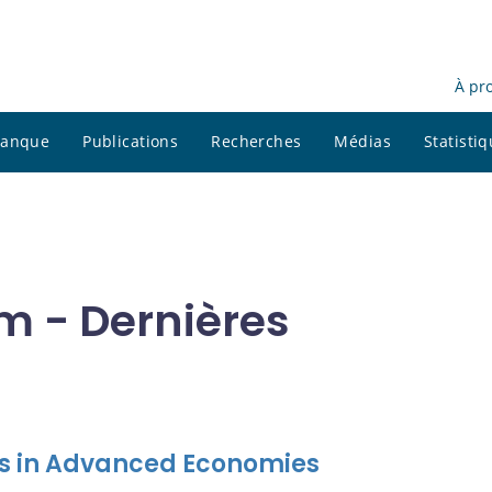
À pr
 banque
Publications
Recherches
Médias
Statisti
 - Dernières
es in Advanced Economies