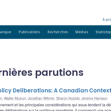
À pr
 banque
Publications
Recherches
Médias
Statisti
rnières parutions
licy Deliberations: A Canadian Contex
in
,
Walter Muiruri
,
Jonathan Witmer
,
Sharon Kozicki
,
Jeremy Harrison
nnement et les principales considérations qui sous-tendent la dé
 délibérations sur la politique monétaire. Il comprend une an